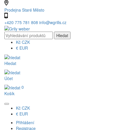
Prodejna Staré Město
+420 775 781 808
info@wgrills.cz
Kč
CZK
€
EUR
Hledat
Účet
0
Košík
Kč
CZK
€
EUR
Přihlášení
Registrace