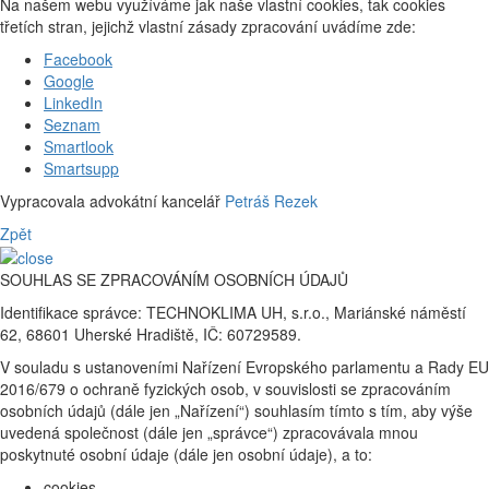
Na našem webu využíváme jak naše vlastní cookies, tak cookies
třetích stran, jejichž vlastní zásady zpracování uvádíme zde:
Facebook
Google
LinkedIn
Seznam
Smartlook
Smartsupp
Vypracovala advokátní kancelář
Petráš Rezek
Zpět
SOUHLAS SE ZPRACOVÁNÍM OSOBNÍCH ÚDAJŮ
Identifikace správce: TECHNOKLIMA UH, s.r.o., Mariánské náměstí
62, 68601 Uherské Hradiště, IČ: 60729589.
V souladu s ustanoveními Nařízení Evropského parlamentu a Rady EU
2016/679 o ochraně fyzických osob, v souvislosti se zpracováním
osobních údajů (dále jen „Nařízení“) souhlasím tímto s tím, aby výše
uvedená společnost (dále jen „správce“) zpracovávala mnou
poskytnuté osobní údaje (dále jen osobní údaje), a to:
cookies