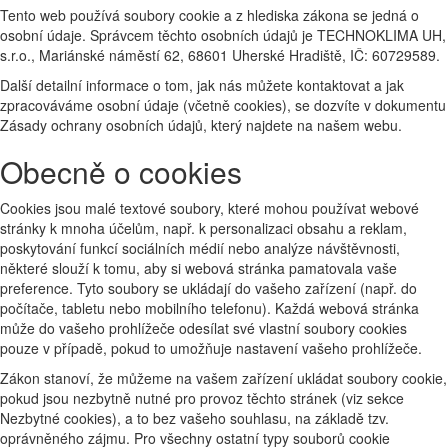
Tento web používá soubory cookie a z hlediska zákona se jedná o
osobní údaje. Správcem těchto osobních údajů je TECHNOKLIMA UH,
s.r.o., Mariánské náměstí 62, 68601 Uherské Hradiště, IČ: 60729589.
Další detailní informace o tom, jak nás můžete kontaktovat a jak
zpracováváme osobní údaje (včetně cookies), se dozvíte v dokumentu
Zásady ochrany osobních údajů, který najdete na našem webu.
Obecně o cookies
Cookies jsou malé textové soubory, které mohou používat webové
stránky k mnoha účelům, např. k personalizaci obsahu a reklam,
poskytování funkcí sociálních médií nebo analýze návštěvnosti,
některé slouží k tomu, aby si webová stránka pamatovala vaše
preference. Tyto soubory se ukládají do vašeho zařízení (např. do
počítače, tabletu nebo mobilního telefonu). Každá webová stránka
může do vašeho prohlížeče odesílat své vlastní soubory cookies
pouze v případě, pokud to umožňuje nastavení vašeho prohlížeče.
Zákon stanoví, že můžeme na vašem zařízení ukládat soubory cookie,
pokud jsou nezbytně nutné pro provoz těchto stránek (viz sekce
Nezbytné cookies), a to bez vašeho souhlasu, na základě tzv.
oprávněného zájmu. Pro všechny ostatní typy souborů cookie