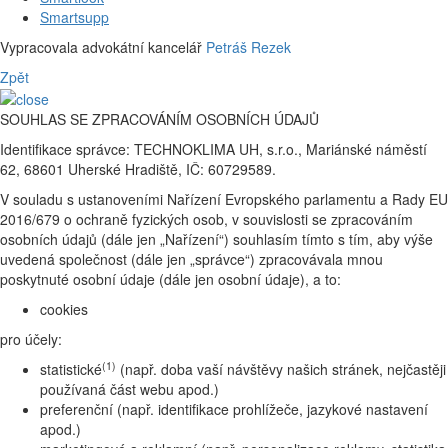
Smartsupp
Vypracovala advokátní kancelář
Petráš Rezek
Zpět
SOUHLAS SE ZPRACOVÁNÍM OSOBNÍCH ÚDAJŮ
Identifikace správce: TECHNOKLIMA UH, s.r.o., Mariánské náměstí
62, 68601 Uherské Hradiště, IČ: 60729589.
V souladu s ustanoveními Nařízení Evropského parlamentu a Rady EU
2016/679 o ochraně fyzických osob, v souvislosti se zpracováním
osobních údajů (dále jen „Nařízení“) souhlasím tímto s tím, aby výše
uvedená společnost (dále jen „správce“) zpracovávala mnou
poskytnuté osobní údaje (dále jen osobní údaje), a to:
cookies
pro účely:
(1)
statistické
(např. doba vaší návštěvy našich stránek, nejčastěji
používaná část webu apod.)
preferenční (např. identifikace prohlížeče, jazykové nastavení
apod.)