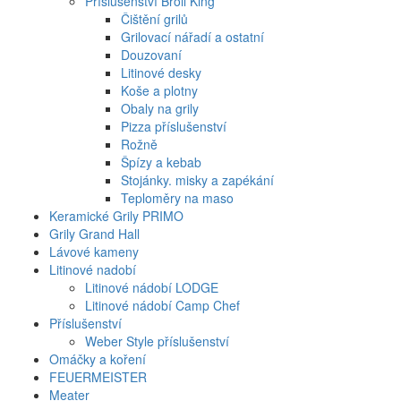
Příslušenství Broil King
Čištění grilů
Grilovací nářadí a ostatní
Douzovaní
Litinové desky
Koše a plotny
Obaly na grily
Pizza příslušenství
Rožně
Špízy a kebab
Stojánky. misky a zapékání
Teploměry na maso
Keramické Grily PRIMO
Grily Grand Hall
Lávové kameny
Litinové nadobí
Litinové nádobí LODGE
Litinové nádobí Camp Chef
Příslušenství
Weber Style příslušenství
Omáčky a koření
FEUERMEISTER
Meater