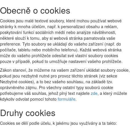
Obecně o cookies
Cookies jsou malé textové soubory, které mohou používat webové
stránky k mnoha účelům, např. k personalizaci obsahu a reklam,
poskytování funkcí sociálních médií nebo analýze návštěvnosti,
některé slouží k tomu, aby si webová stránka pamatovala vaše
preference. Tyto soubory se ukládají do vašeho zařízení (např. do
počítače, tabletu nebo mobilního telefonu). Každá webová stránka
může do vašeho prohlížeče odesílat své vlastní soubory cookies
pouze v případě, pokud to umožňuje nastavení vašeho prohlížeče.
Zákon stanoví, že můžeme na vašem zařízení ukládat soubory cookie,
pokud jsou nezbytně nutné pro provoz těchto stránek (viz sekce
Nezbytné cookies), a to bez vašeho souhlasu, na základě tzv.
oprávněného zájmu. Pro všechny ostatní typy souborů cookie
potřebujeme váš souhlas, jehož plný text najdete
zde
, a který můžete
kdykoliv odvolat pomocí tohoto
formuláře
.
Druhy cookies
Cookies se dělí podle účelu, k jakému jsou využívány a ta takto: