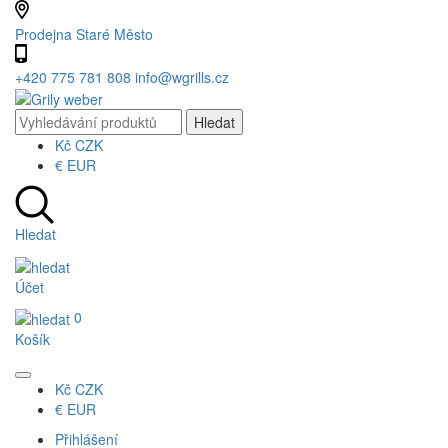
Prodejna Staré Město
+420 775 781 808
info@wgrills.cz
Kč
CZK
€
EUR
Hledat
Účet
0
Košík
Kč
CZK
€
EUR
Přihlášení