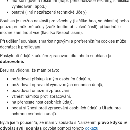
marketingové a reklamní (např. personalizace reklamy, statistika
vyhledávání apod.)
ostatní (jiné nezařazené technické účely)
Souhlas je možno nastavit pro všechny (tlačítko Ano, souhlasím) nebo
pouze pro některé účely (zaškrtnutím příslušné části), případně je
možné zamítnout vše (tlačítko Nesouhlasím).
Při udělení souhlasu smarketingovými a preferenčními cookies může
docházet k profilování.
Poskytnutí údajů k účelům zpracování dle tohoto souhlasu je
dobrovolné.
Beru na vědomí, že mám právo:
požadovat přístup k mým osobním údajům,
požadovat opravu či výmaz mých osobních údajů,
požadovat omezení zpracování,
vznést námitku proti zpracování,
na přenositelnost osobních údajů,
podat stížnost proti zpracování osobních údajů u Úřadu pro
ochranu osobních údajů.
Byl/a jsem poučen/a, že mám v souladu s Nařízením
právo kdykoliv
odvolat svůj souhlas
odvolat pomocí tohoto
odkazu
.