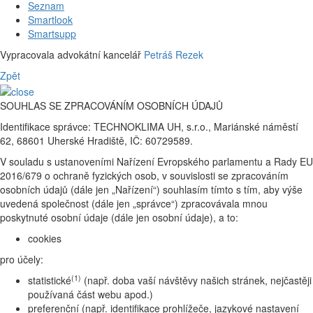
Seznam
Smartlook
Smartsupp
Vypracovala advokátní kancelář
Petráš Rezek
Zpět
SOUHLAS SE ZPRACOVÁNÍM OSOBNÍCH ÚDAJŮ
Identifikace správce: TECHNOKLIMA UH, s.r.o., Mariánské náměstí
62, 68601 Uherské Hradiště, IČ: 60729589.
V souladu s ustanoveními Nařízení Evropského parlamentu a Rady EU
2016/679 o ochraně fyzických osob, v souvislosti se zpracováním
osobních údajů (dále jen „Nařízení“) souhlasím tímto s tím, aby výše
uvedená společnost (dále jen „správce“) zpracovávala mnou
poskytnuté osobní údaje (dále jen osobní údaje), a to:
cookies
pro účely:
(1)
statistické
(např. doba vaší návštěvy našich stránek, nejčastěji
používaná část webu apod.)
preferenční (např. identifikace prohlížeče, jazykové nastavení