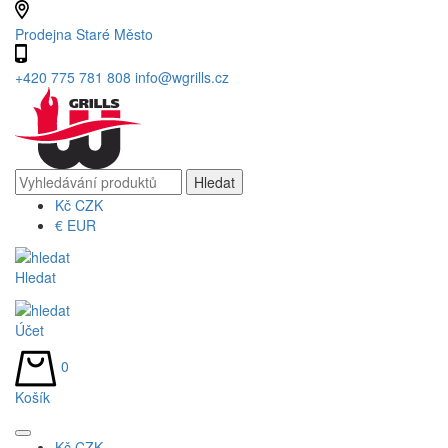
Prodejna Staré Město
+420 775 781 808
info@wgrills.cz
Kč
CZK
€
EUR
Hledat
Účet
0
Košík
Kč
CZK