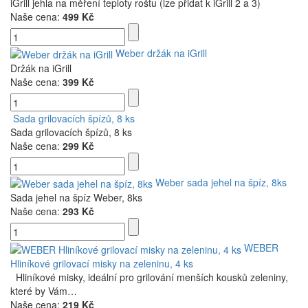
iGrill jehla na měření teploty roštu (lze přidat k iGrill 2 a 3)
Naše cena:
499 Kč
Weber držák na iGrill
Držák na iGrill
Naše cena:
399 Kč
Sada grilovacích špízů, 8 ks
Sada grilovacích špízů, 8 ks
Naše cena:
299 Kč
Weber sada jehel na špíz, 8ks
Sada jehel na špíz Weber, 8ks
Naše cena:
293 Kč
WEBER
Hliníkové grilovací misky na zeleninu, 4 ks
Hliníkové misky, ideální pro grilování menších kousků zeleniny,
které by Vám…
Naše cena:
219 Kč