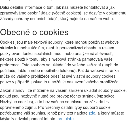
Další detailní informace o tom, jak nás můžete kontaktovat a jak
zpracováváme osobní údaje (včetně cookies), se dozvíte v dokumentu
Zásady ochrany osobních údajů, který najdete na našem webu.
Obecně o cookies
Cookies jsou malé textové soubory, které mohou používat webové
stránky k mnoha účelům, např. k personalizaci obsahu a reklam,
poskytování funkcí sociálních médií nebo analýze návštěvnosti,
některé slouží k tomu, aby si webová stránka pamatovala vaše
preference. Tyto soubory se ukládají do vašeho zařízení (např. do
počítače, tabletu nebo mobilního telefonu). Každá webová stránka
může do vašeho prohlížeče odesílat své vlastní soubory cookies
pouze v případě, pokud to umožňuje nastavení vašeho prohlížeče.
Zákon stanoví, že můžeme na vašem zařízení ukládat soubory cookie,
pokud jsou nezbytně nutné pro provoz těchto stránek (viz sekce
Nezbytné cookies), a to bez vašeho souhlasu, na základě tzv.
oprávněného zájmu. Pro všechny ostatní typy souborů cookie
potřebujeme váš souhlas, jehož plný text najdete
zde
, a který můžete
kdykoliv odvolat pomocí tohoto
formuláře
.