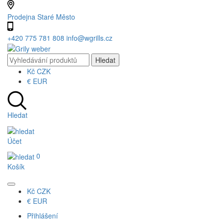
Prodejna Staré Město
+420 775 781 808
info@wgrills.cz
Kč
CZK
€
EUR
Hledat
Účet
0
Košík
Kč
CZK
€
EUR
Přihlášení