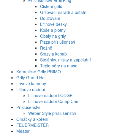
Příslušenství Broil King
Čištění grilů
Grilovací nářadí a ostatní
Douzovaní
Litinové desky
Koše a plotny
Obaly na grily
Pizza příslušenství
Rožně
Špízy a kebab
Stojánky. misky a zapékání
Teploměry na maso
Keramické Grily PRIMO
Grily Grand Hall
Lávové kameny
Litinové nadobí
Litinové nádobí LODGE
Litinové nádobí Camp Chef
Příslušenství
Weber Style příslušenství
Omáčky a koření
FEUERMEISTER
Meater