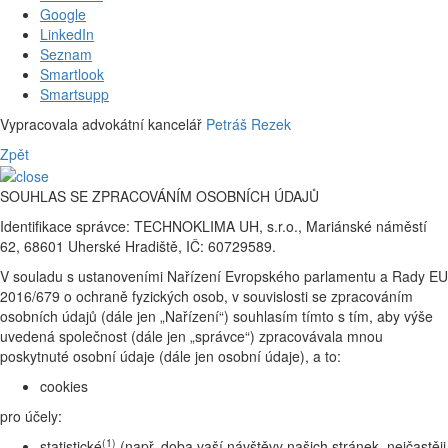
Google
LinkedIn
Seznam
Smartlook
Smartsupp
Vypracovala advokátní kancelář
Petráš Rezek
Zpět
SOUHLAS SE ZPRACOVÁNÍM OSOBNÍCH ÚDAJŮ
Identifikace správce: TECHNOKLIMA UH, s.r.o., Mariánské náměstí
62, 68601 Uherské Hradiště, IČ: 60729589.
V souladu s ustanoveními Nařízení Evropského parlamentu a Rady EU
2016/679 o ochraně fyzických osob, v souvislosti se zpracováním
osobních údajů (dále jen „Nařízení“) souhlasím tímto s tím, aby výše
uvedená společnost (dále jen „správce“) zpracovávala mnou
poskytnuté osobní údaje (dále jen osobní údaje), a to:
cookies
pro účely:
(1)
statistické
(např. doba vaší návštěvy našich stránek, nejčastěji