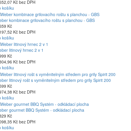
652,07 Kč bez DPH
 košíku
ber kombinace grilovacího roštu s planchou - GBS
659 Kč
197,52 Kč bez DPH
 košíku
ber litinový hrnec 2 v 1
999 Kč
304,96 Kč bez DPH
 košíku
ber litinový rošt s vyměnitelným středem pro grily Spirit 200
599 Kč
974,38 Kč bez DPH
 košíku
ber gourmet BBQ Systém - odkládací plocha
329 Kč
098,35 Kč bez DPH
 košíku