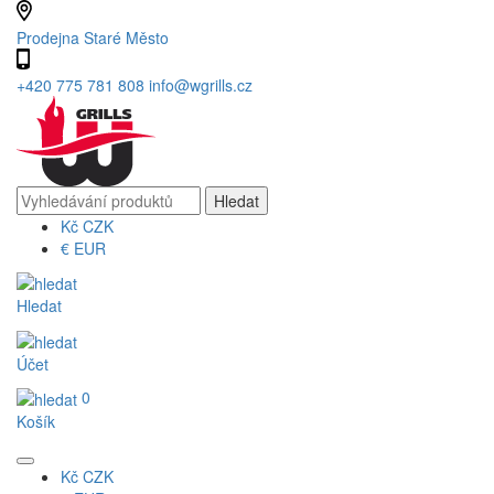
Prodejna Staré Město
+420 775 781 808
info@wgrills.cz
Kč
CZK
€
EUR
Hledat
Účet
0
Košík
Kč
CZK