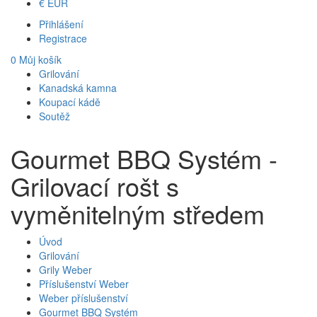
€
EUR
Přihlášení
Registrace
0
Můj košík
Grilování
Kanadská kamna
Koupací kádě
Soutěž
Gourmet BBQ Systém -
Grilovací rošt s
vyměnitelným středem
Úvod
Grilování
Grily Weber
Příslušenství Weber
Weber příslušenství
Gourmet BBQ Systém