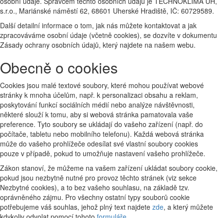
osobní údaje. Správcem těchto osobních údajů je TECHNOKLIMA UH,
s.r.o., Mariánské náměstí 62, 68601 Uherské Hradiště, IČ: 60729589.
Další detailní informace o tom, jak nás můžete kontaktovat a jak
zpracováváme osobní údaje (včetně cookies), se dozvíte v dokumentu
Zásady ochrany osobních údajů, který najdete na našem webu.
Obecně o cookies
Cookies jsou malé textové soubory, které mohou používat webové
stránky k mnoha účelům, např. k personalizaci obsahu a reklam,
poskytování funkcí sociálních médií nebo analýze návštěvnosti,
některé slouží k tomu, aby si webová stránka pamatovala vaše
preference. Tyto soubory se ukládají do vašeho zařízení (např. do
počítače, tabletu nebo mobilního telefonu). Každá webová stránka
může do vašeho prohlížeče odesílat své vlastní soubory cookies
pouze v případě, pokud to umožňuje nastavení vašeho prohlížeče.
Zákon stanoví, že můžeme na vašem zařízení ukládat soubory cookie,
pokud jsou nezbytně nutné pro provoz těchto stránek (viz sekce
Nezbytné cookies), a to bez vašeho souhlasu, na základě tzv.
oprávněného zájmu. Pro všechny ostatní typy souborů cookie
potřebujeme váš souhlas, jehož plný text najdete
zde
, a který můžete
kdykoliv odvolat pomocí tohoto
formuláře
.