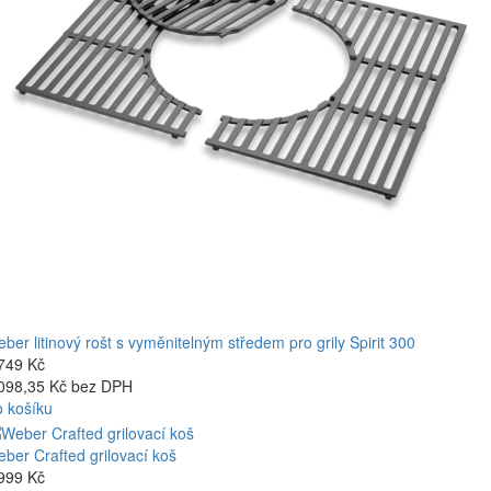
ber litinový rošt s vyměnitelným středem pro grily Spirit 300
749 Kč
098,35 Kč bez DPH
 košíku
ber Crafted grilovací koš
999 Kč