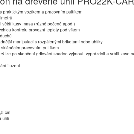
leon na dřevěné uhlí PRO22K-CAR
t s praktickým vozíkem a pracovním pultíkem
timetrů
 i větší kusy masa (různé pečeně apod.)
chlou kontrolu provozní teploty pod víkem
ůduchů
dnější manipulaci s rozpálenými briketami nebo uhlíky
 a sklápěcím pracovním pultíkem
erý lze po skončení grilování snadno vyjmout, vyprázdnit a vrátit zase n
ání i uzení
2,5 cm
 uhlí