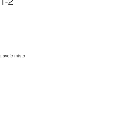
T-2
a svoje místo