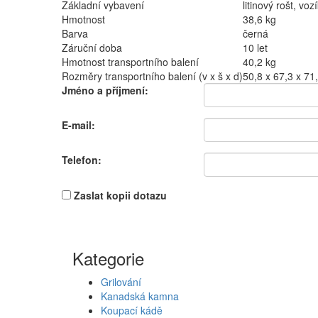
Základní vybavení
litinový rošt, vo
Hmotnost
38,6 kg
Barva
černá
Záruční doba
10 let
Hmotnost transportního balení
40,2 kg
Rozměry transportního balení (v x š x d)
50,8 x 67,3 x 71
Jméno a příjmení:
E-mail:
Telefon:
Zaslat kopii dotazu
Kategorie
Grilování
Kanadská kamna
Koupací kádě