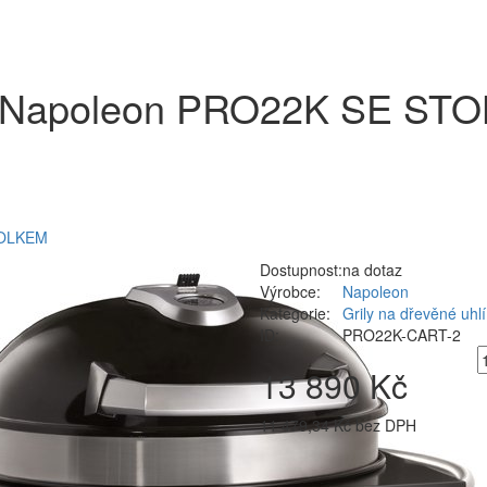
í - Napoleon PRO22K SE S
STOLKEM
Dostupnost:
na dotaz
Výrobce:
Napoleon
Kategorie:
Grily na dřevěné uhl
ID:
PRO22K-CART-2
13 890 Kč
11 479,34 Kč bez DPH