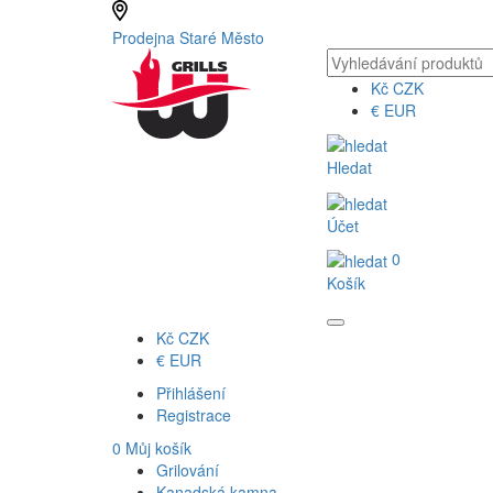
Prodejna Staré Město
Kč
CZK
€
EUR
Hledat
Účet
0
Košík
Kč
CZK
€
EUR
Přihlášení
Registrace
0
Můj košík
Grilování
Kanadská kamna