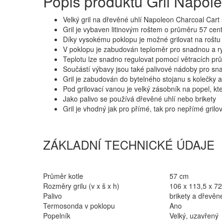
Popis produktu Gril Napo
Velký gril na dřevěné uhlí Napoleon Charcoal Car
Gril je vybaven litinovým roštem o průměru 57 cen
Díky vysokému poklopu je možné grilovat na roštu
V poklopu je zabudován teploměr pro snadnou a ry
Teplotu lze snadno regulovat pomocí větracích pr
Součástí výbavy jsou také palivové nádoby pro sna
Gril je zabudován do bytelného stojanu s kolečky
Pod grilovací vanou je velký zásobník na popel, kt
Jako palivo se používá dřevěné uhlí nebo brikety
Gril je vhodný jak pro přímé, tak pro nepřímé grilov
ZÁKLADNÍ TECHNICKÉ ÚDAJE
Průměr kotle
57 cm
Rozměry grilu (v x š x h)
106 x 113,5 x 7
Palivo
brikety a dřevěné
Termosonda v poklopu
Ano
Popelník
Velký, uzavřený