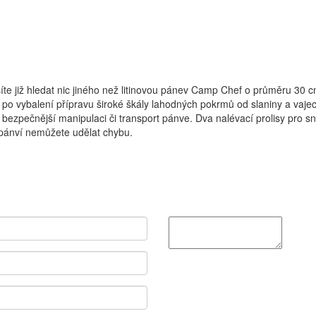
síte již hledat nic jiného než litinovou pánev Camp Chef o průměru 30 
po vybalení přípravu široké škály lahodných pokrmů od slaniny a vajec
bezpečnější manipulaci či transport pánve. Dva nalévací prolisy pro s
 pánví nemůžete udělat chybu.