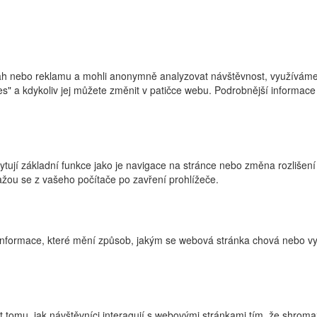
h nebo reklamu a mohli anonymně analyzovat návštěvnost, využíváme s
ies" a kdykoliv jej můžete změnit v patičce webu. Podrobnější informa
ytují základní funkce jako je navigace na stránce nebo změna rozlišení
žou se z vašeho počítače po zavření prohlížeče.
nformace, které mění způsob, jakým se webová stránka chová nebo vyp
tomu, jak návštěvníci interagují s webovými stránkami tím, že shroma