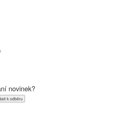
ů
ání novinek?