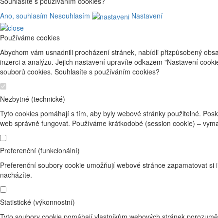
Souhlasíte s používáním cookies?
Ano, souhlasím
Nesouhlasím
Nastavení
Používáme cookies
Abychom vám usnadnili procházení stránek, nabídli přizpůsobený obsa
inzerci a analýzu. Jejich nastavení upravíte odkazem "Nastavení cook
souborů cookies. Souhlasíte s používáním cookies?
Nezbytné (technické)
Tyto cookies pomáhají s tím, aby byly webové stránky použitelné. Posk
web správně fungovat. Používáme krátkodobé (session cookie) – vyma
Preferenční (funkcionální)
Preferenční soubory cookie umožňují webové stránce zapamatovat si i
nacházíte.
Statistické (výkonnostní)
Tyto soubory cookie pomáhají vlastníkům webových stránek porozumět 