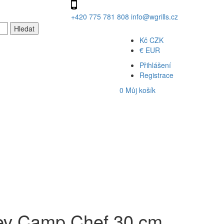
+420 775 781 808
info@wgrills.cz
Kč
CZK
€
EUR
Přihlášení
Registrace
0
Můj košík
ánev Camp Chef 30 cm