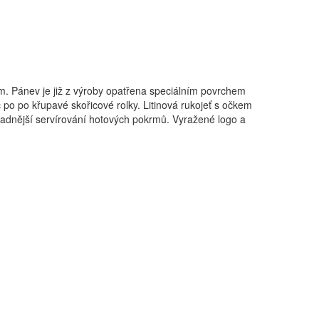
cm. Pánev je již z výroby opatřena speciálním povrchem
 po po křupavé skořicové rolky. Litinová rukojeť s očkem
nadnější servírování hotových pokrmů. Vyražené logo a