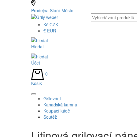
Prodejna Staré Město
Kč
CZK
€
EUR
Hledat
Účet
0
Košík
Grilování
Kanadská kamna
Koupací kádě
Soutěž
Litinová grilovací p