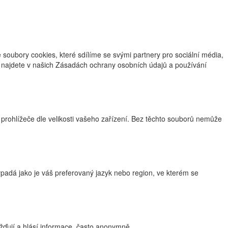
oubory cookies, které sdílíme se svými partnery pro sociální média,
ce najdete v našich Zásadách ochrany osobních údajů a používání
 prohlížeče dle velikosti vašeho zařízení. Bez těchto souborů nemůže
adá jako je váš preferovaný jazyk nebo region, ve kterém se
žďují a hlásí informace, často anonymně.