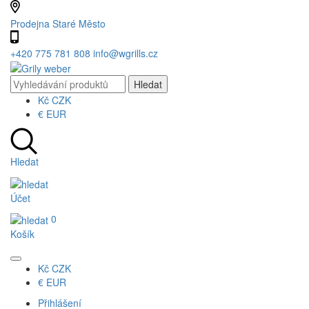
Prodejna Staré Město
+420 775 781 808
info@wgrills.cz
Kč
CZK
€
EUR
Hledat
Účet
0
Košík
Kč
CZK
€
EUR
Přihlášení