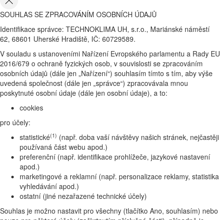
SOUHLAS SE ZPRACOVÁNÍM OSOBNÍCH ÚDAJŮ
Identifikace správce: TECHNOKLIMA UH, s.r.o., Mariánské náměstí
62, 68601 Uherské Hradiště, IČ: 60729589.
V souladu s ustanoveními Nařízení Evropského parlamentu a Rady EU
2016/679 o ochraně fyzických osob, v souvislosti se zpracováním
osobních údajů (dále jen „Nařízení“) souhlasím tímto s tím, aby výše
uvedená společnost (dále jen „správce“) zpracovávala mnou
poskytnuté osobní údaje (dále jen osobní údaje), a to:
cookies
pro účely:
(1)
statistické
(např. doba vaší návštěvy našich stránek, nejčastěji
používaná část webu apod.)
preferenční (např. identifikace prohlížeče, jazykové nastavení
apod.)
marketingové a reklamní (např. personalizace reklamy, statistika
vyhledávání apod.)
ostatní (jiné nezařazené technické účely)
Souhlas je možno nastavit pro všechny (tlačítko Ano, souhlasím) nebo