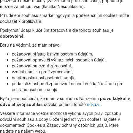
pouze pro některé účely (zaškrtnutím příslušné části), případně je
možné zamítnout vše (tlačítko Nesouhlasím).
Při udělení souhlasu smarketingovými a preferenčními cookies může
docházet k profilování.
Poskytnutí údajů k účelům zpracování dle tohoto souhlasu je
dobrovolné.
Beru na vědomí, že mám právo:
požadovat přístup k mým osobním údajům,
požadovat opravu či výmaz mých osobních údajů,
požadovat omezení zpracování,
vznést námitku proti zpracování,
na přenositelnost osobních údajů,
podat stížnost proti zpracování osobních údajů u Úřadu pro
ochranu osobních údajů.
Byl/a jsem poučen/a, že mám v souladu s Nařízením
právo kdykoliv
odvolat svůj souhlas
odvolat pomocí tohoto
odkazu
.
Veškeré informace včetně možnosti výkonu svých práv, způsobu
odvolání souhlasu a doby uložení jednotlivých cookies najdete v
dokumentech Cookies a Zásady ochrany osobních údajů, které
najdete na našem webu.