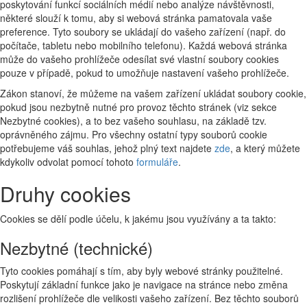
poskytování funkcí sociálních médií nebo analýze návštěvnosti,
některé slouží k tomu, aby si webová stránka pamatovala vaše
preference. Tyto soubory se ukládají do vašeho zařízení (např. do
počítače, tabletu nebo mobilního telefonu). Každá webová stránka
může do vašeho prohlížeče odesílat své vlastní soubory cookies
pouze v případě, pokud to umožňuje nastavení vašeho prohlížeče.
Zákon stanoví, že můžeme na vašem zařízení ukládat soubory cookie,
pokud jsou nezbytně nutné pro provoz těchto stránek (viz sekce
Nezbytné cookies), a to bez vašeho souhlasu, na základě tzv.
oprávněného zájmu. Pro všechny ostatní typy souborů cookie
potřebujeme váš souhlas, jehož plný text najdete
zde
, a který můžete
kdykoliv odvolat pomocí tohoto
formuláře
.
Druhy cookies
Cookies se dělí podle účelu, k jakému jsou využívány a ta takto:
Nezbytné (technické)
Tyto cookies pomáhají s tím, aby byly webové stránky použitelné.
Poskytují základní funkce jako je navigace na stránce nebo změna
rozlišení prohlížeče dle velikosti vašeho zařízení. Bez těchto souborů