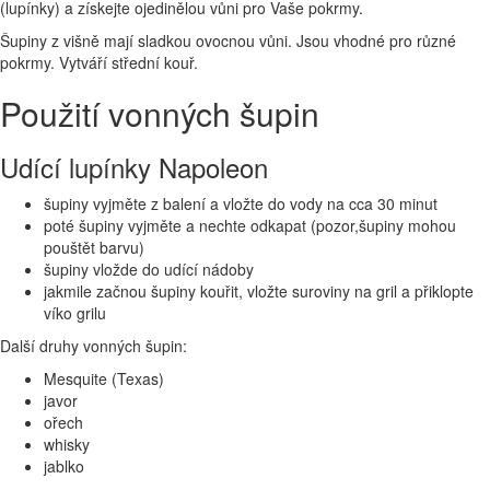
(lupínky) a získejte ojedinělou vůni pro Vaše pokrmy.
Šupiny z višně mají sladkou ovocnou vůni. Jsou vhodné pro různé
pokrmy. Vytváří střední kouř.
Použití vonných šupin
Udící lupínky Napoleon
šupiny vyjměte z balení a vložte do vody na cca 30 minut
poté šupiny vyjměte a nechte odkapat (pozor,šupiny mohou
pouštět barvu)
šupiny vložde do udící nádoby
jakmile začnou šupiny kouřit, vložte suroviny na gril a přiklopte
víko grilu
Další druhy vonných šupin:
Mesquite (Texas)
javor
ořech
whisky
jablko