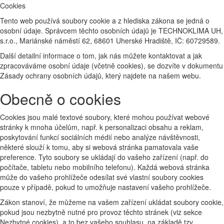
Cookies
Tento web používá soubory cookie a z hlediska zákona se jedná o
osobní údaje. Správcem těchto osobních údajů je TECHNOKLIMA UH,
s.r.o., Mariánské náměstí 62, 68601 Uherské Hradiště, IČ: 60729589.
Další detailní informace o tom, jak nás můžete kontaktovat a jak
zpracováváme osobní údaje (včetně cookies), se dozvíte v dokumentu
Zásady ochrany osobních údajů, který najdete na našem webu.
Obecně o cookies
Cookies jsou malé textové soubory, které mohou používat webové
stránky k mnoha účelům, např. k personalizaci obsahu a reklam,
poskytování funkcí sociálních médií nebo analýze návštěvnosti,
některé slouží k tomu, aby si webová stránka pamatovala vaše
preference. Tyto soubory se ukládají do vašeho zařízení (např. do
počítače, tabletu nebo mobilního telefonu). Každá webová stránka
může do vašeho prohlížeče odesílat své vlastní soubory cookies
pouze v případě, pokud to umožňuje nastavení vašeho prohlížeče.
Zákon stanoví, že můžeme na vašem zařízení ukládat soubory cookie,
pokud jsou nezbytně nutné pro provoz těchto stránek (viz sekce
Nezbytné cookies), a to bez vašeho souhlasu, na základě tzv.