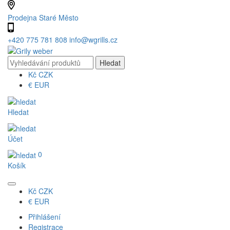
Prodejna Staré Město
+420 775 781 808
info@wgrills.cz
Kč
CZK
€
EUR
Hledat
Účet
0
Košík
Kč
CZK
€
EUR
Přihlášení
Registrace