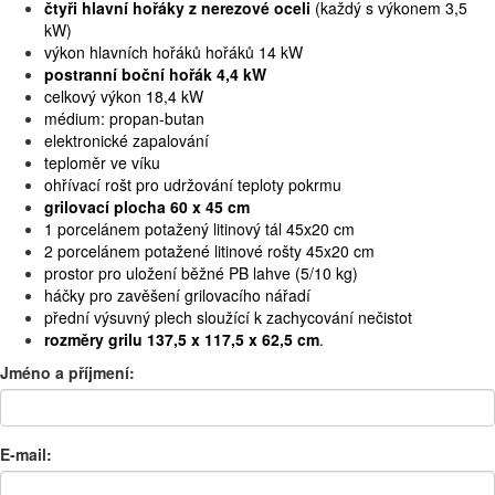
čtyři hlavní hořáky z nerezové oceli
(každý s výkonem 3,5
kW)
výkon hlavních hořáků hořáků 14 kW
postranní boční hořák 4,4 kW
celkový výkon 18,4 kW
médium: propan-butan
elektronické zapalování
teploměr ve víku
ohřívací rošt pro udržování teploty pokrmu
grilovací plocha 60 x 45 cm
1 porcelánem potažený litinový tál 45x20 cm
2 porcelánem potažené litinové rošty 45x20 cm
prostor pro uložení běžné PB lahve (5/10 kg)
háčky pro zavěšení grilovacího nářadí
přední výsuvný plech sloužící k zachycování nečistot
rozměry grilu 137,5 x 117,5 x 62,5 cm
.
Jméno a příjmení:
E-mail: