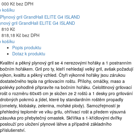
 000 Kč bez DPH
 košíku
ynový gril GrandHall ELITE G4 ISLAND
 810 Kč
 818,18 Kč bez DPH
 košíku
Popis produktu
Dotaz k produktu
Kvalitní a pěkný plynový gril se 4 nerezovými hořáky a 1 postranním
bočním hořákem. Gril pro ty, kteří nehledají velký gril, avšak požadují
výkon, kvalitu a pěkný vzhled. Čtyři výkonné hořáky jsou zárukou
dostatečného tepla na grilovacím roštu. Přílohy, omáčky, maso a
polévky pohodlně připravíte na bočním hořáku. Celolitinový grilovací
rošt o rozměru 60x45 cm je složen ze 2 roštů a 1 desky pro grilování
drobných pokrmů a jídel, které by standardním roštěm propadly
(omelety, klobásky, zelenina, mořské plody). Samozřejmostí je
přehledný teploměr ve víku grilu, ohřívací rošt a předem výsuvná
zásuvka pro přebytečný omastek. Skříňka s 1-křídlovými dvířky
poslouží pro uložení plynové láhve a případně základního
příslušenství.