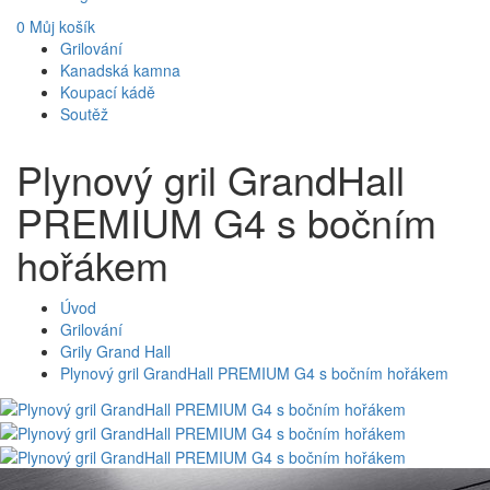
0
Můj košík
Grilování
Kanadská kamna
Koupací kádě
Soutěž
Plynový gril GrandHall
PREMIUM G4 s bočním
hořákem
Úvod
Grilování
Grily Grand Hall
Plynový gril GrandHall PREMIUM G4 s bočním hořákem