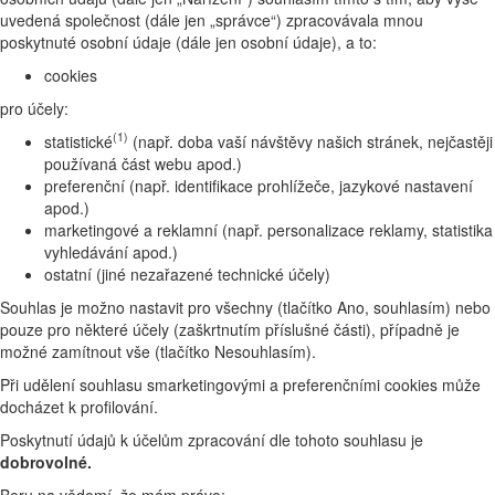
uvedená společnost (dále jen „správce“) zpracovávala mnou
poskytnuté osobní údaje (dále jen osobní údaje), a to:
cookies
pro účely:
(1)
statistické
(např. doba vaší návštěvy našich stránek, nejčastěji
používaná část webu apod.)
preferenční (např. identifikace prohlížeče, jazykové nastavení
apod.)
marketingové a reklamní (např. personalizace reklamy, statistika
vyhledávání apod.)
ostatní (jiné nezařazené technické účely)
Souhlas je možno nastavit pro všechny (tlačítko Ano, souhlasím) nebo
pouze pro některé účely (zaškrtnutím příslušné části), případně je
možné zamítnout vše (tlačítko Nesouhlasím).
Při udělení souhlasu smarketingovými a preferenčními cookies může
docházet k profilování.
Poskytnutí údajů k účelům zpracování dle tohoto souhlasu je
dobrovolné.
Beru na vědomí, že mám právo: