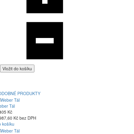
Vložit do košíku
ODOBNÉ PRODUKTY
ber Tál
405 Kč
987,60 Kč bez DPH
 košíku