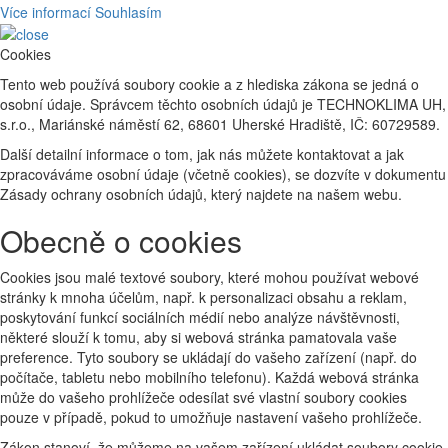
Více informací
Souhlasím
Cookies
Tento web používá soubory cookie a z hlediska zákona se jedná o
osobní údaje. Správcem těchto osobních údajů je TECHNOKLIMA UH,
s.r.o., Mariánské náměstí 62, 68601 Uherské Hradiště, IČ: 60729589.
Další detailní informace o tom, jak nás můžete kontaktovat a jak
zpracováváme osobní údaje (včetně cookies), se dozvíte v dokumentu
Zásady ochrany osobních údajů, který najdete na našem webu.
Obecně o cookies
Cookies jsou malé textové soubory, které mohou používat webové
stránky k mnoha účelům, např. k personalizaci obsahu a reklam,
poskytování funkcí sociálních médií nebo analýze návštěvnosti,
některé slouží k tomu, aby si webová stránka pamatovala vaše
preference. Tyto soubory se ukládají do vašeho zařízení (např. do
počítače, tabletu nebo mobilního telefonu). Každá webová stránka
může do vašeho prohlížeče odesílat své vlastní soubory cookies
pouze v případě, pokud to umožňuje nastavení vašeho prohlížeče.
Zákon stanoví, že můžeme na vašem zařízení ukládat soubory cookie,