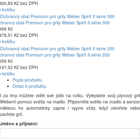
800,83 Kč bez DPH
 košíku
hranný obal Premium pro grily Weber Spirit II série 300
999 Kč
478,51 Kč bez DPH
 košíku
hranný obal Premium pro grily Weber Spirit II série 200
659 Kč
197,52 Kč bez DPH
 košíku
Popis produktu
Dotaz k produktu
I za tmy můžete vidět své jídlo na roštu. Vylepšete svůj plynový gril
Weber® pomocí světla na madlo. Připevněte světlo na madlo a senzor
náklonu ho automaticky zapne i vypne vždy, když otevřete nebo
zavřete gril.
Jméno a příjmení: