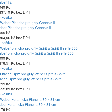
ber Tál
949 Kč
437,19 Kč bez DPH
 košíku
ber Plancha pro grily Genesis II
999 Kč
304,96 Kč bez DPH
 košíku
ber plancha pro grily Spirit a Spirit II série 300
999 Kč
478,51 Kč bez DPH
 košíku
áčecí špíz pro grily Weber Sprit a Spirit II
299 Kč
552,89 Kč bez DPH
 košíku
ber keramická Plancha 39 x 31 cm
179 Kč