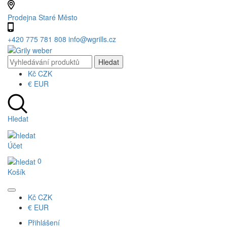
Prodejna Staré Město
+420 775 781 808
info@wgrills.cz
Kč
CZK
€
EUR
Hledat
Účet
0
Košík
Kč
CZK
€
EUR
Přihlášení