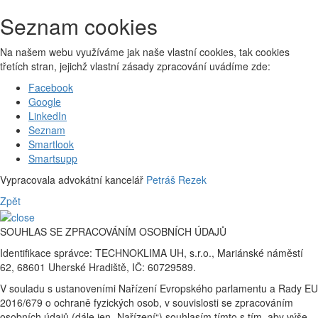
Seznam cookies
Na našem webu využíváme jak naše vlastní cookies, tak cookies
třetích stran, jejichž vlastní zásady zpracování uvádíme zde:
Facebook
Google
LinkedIn
Seznam
Smartlook
Smartsupp
Vypracovala advokátní kancelář
Petráš Rezek
Zpět
SOUHLAS SE ZPRACOVÁNÍM OSOBNÍCH ÚDAJŮ
Identifikace správce: TECHNOKLIMA UH, s.r.o., Mariánské náměstí
62, 68601 Uherské Hradiště, IČ: 60729589.
V souladu s ustanoveními Nařízení Evropského parlamentu a Rady EU
2016/679 o ochraně fyzických osob, v souvislosti se zpracováním
osobních údajů (dále jen „Nařízení“) souhlasím tímto s tím, aby výše