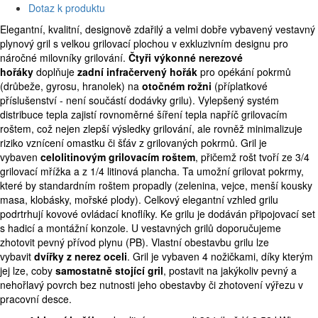
Dotaz k produktu
Elegantní, kvalitní, designově zdařilý a velmi dobře vybavený vestavný
plynový gril s velkou grilovací plochou v exkluzivním designu pro
náročné milovníky grilování.
Čtyři výkonné nerezové
hořáky
doplňuje
zadní infračervený hořák
pro opékání pokrmů
(drůbeže, gyrosu, hranolek) na
otočném rožni
(příplatkové
příslušenství - není součástí dodávky grilu). Vylepšený systém
distribuce tepla zajistí rovnoměrné šíření tepla napříč grilovacím
roštem, což nejen zlepší výsledky grilování, ale rovněž minimalizuje
riziko vznícení omastku či šťáv z grilovaných pokrmů. Gril je
vybaven
celolitinovým grilovacím roštem
, přičemž rošt tvoří ze 3/4
grilovací mřížka a z 1/4 litinová plancha. Ta umožní grilovat pokrmy,
které by standardním roštem propadly (zelenina, vejce, menší kousky
masa, klobásky, mořské plody). Celkový elegantní vzhled grilu
podrtrhují kovové ovládací knoflíky. Ke grilu je dodáván připojovací set
s hadicí a montážní konzole. U vestavných grilů doporučujeme
zhotovit pevný přívod plynu (PB). Vlastní obestavbu grilu lze
vybavit
dvířky z nerez oceli
. Gril je vybaven 4 nožičkami, díky kterým
jej lze, coby
samostatně stojící gril
, postavit na jakýkoliv pevný a
nehořlavý povrch bez nutnosti jeho obestavby či zhotovení výřezu v
pracovní desce.