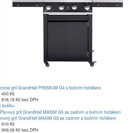
ynový gril GrandHall PREMIUM G4 s bočním hořákem
 400 Kč
 818,18 Kč bez DPH
 košíku
ynový gril GrandHall MAXIM G5 se zadním a bočním hořákem
 610 Kč
 909,09 Kč bez DPH