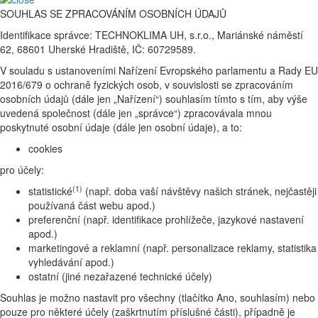
SOUHLAS SE ZPRACOVÁNÍM OSOBNÍCH ÚDAJŮ
Identifikace správce: TECHNOKLIMA UH, s.r.o., Mariánské náměstí
62, 68601 Uherské Hradiště, IČ: 60729589.
V souladu s ustanoveními Nařízení Evropského parlamentu a Rady EU
2016/679 o ochraně fyzických osob, v souvislosti se zpracováním
osobních údajů (dále jen „Nařízení“) souhlasím tímto s tím, aby výše
uvedená společnost (dále jen „správce“) zpracovávala mnou
poskytnuté osobní údaje (dále jen osobní údaje), a to:
cookies
pro účely:
(1)
statistické
(např. doba vaší návštěvy našich stránek, nejčastěji
používaná část webu apod.)
preferenční (např. identifikace prohlížeče, jazykové nastavení
apod.)
marketingové a reklamní (např. personalizace reklamy, statistika
vyhledávání apod.)
ostatní (jiné nezařazené technické účely)
Souhlas je možno nastavit pro všechny (tlačítko Ano, souhlasím) nebo
pouze pro některé účely (zaškrtnutím příslušné části), případně je