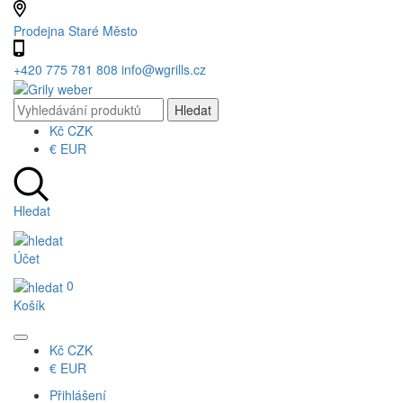
Prodejna Staré Město
+420 775 781 808
info@wgrills.cz
Kč
CZK
€
EUR
Hledat
Účet
0
Košík
Kč
CZK
€
EUR
Přihlášení