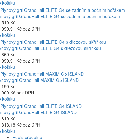
 košíku
ynový gril GrandHall ELITE G4 se zadním a bočním hořákem
 510 Kč
 090,91 Kč bez DPH
 košíku
ynový gril GrandHall ELITE G4 s dřezovou skříňkou
 660 Kč
 090,91 Kč bez DPH
 košíku
ynový gril GrandHall MAXIM G5 ISLAND
 190 Kč
 000 Kč bez DPH
 košíku
ynový gril GrandHall ELITE G4 ISLAND
 810 Kč
 818,18 Kč bez DPH
 košíku
Popis produktu