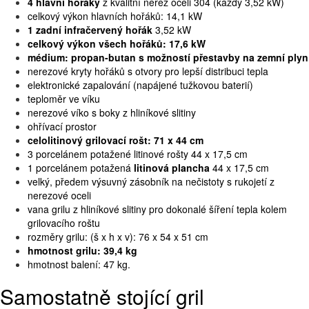
4 hlavní hořáky
z kvalitní nerez oceli 304 (každý 3,52 kW)
celkový výkon hlavních hořáků: 14,1 kW
1 zadní infračervený hořák
3,52 kW
celkový výkon všech hořáků: 17,6 kW
médium: propan-butan s možností přestavby na zemní plyn
nerezové kryty hořáků s otvory pro lepší distribuci tepla
elektronické zapalování (napájené tužkovou baterií)
teploměr ve víku
nerezové víko s boky z hliníkové slitiny
ohřívací prostor
celolitinový grilovací rošt: 71 x 44 cm
3 porcelánem potažené litinové rošty 44 x 17,5 cm
1 porcelánem potažená
litinová plancha
44 x 17,5 cm
velký, předem výsuvný zásobník na nečistoty s rukojetí z
nerezové oceli
vana grilu z hliníkové slitiny pro dokonalé šíření tepla kolem
grilovacího roštu
rozměry grilu: (š x h x v): 76 x 54 x 51 cm
hmotnost grilu: 39,4 kg
hmotnost balení: 47 kg.
Samostatně stojící gril