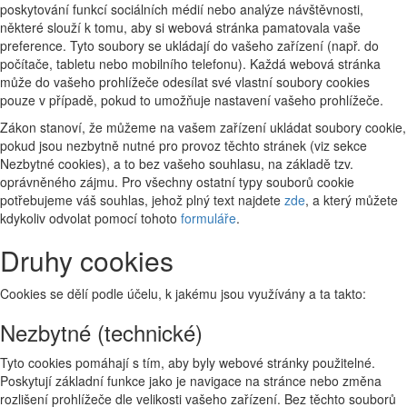
poskytování funkcí sociálních médií nebo analýze návštěvnosti,
některé slouží k tomu, aby si webová stránka pamatovala vaše
preference. Tyto soubory se ukládají do vašeho zařízení (např. do
počítače, tabletu nebo mobilního telefonu). Každá webová stránka
může do vašeho prohlížeče odesílat své vlastní soubory cookies
pouze v případě, pokud to umožňuje nastavení vašeho prohlížeče.
Zákon stanoví, že můžeme na vašem zařízení ukládat soubory cookie,
pokud jsou nezbytně nutné pro provoz těchto stránek (viz sekce
Nezbytné cookies), a to bez vašeho souhlasu, na základě tzv.
oprávněného zájmu. Pro všechny ostatní typy souborů cookie
potřebujeme váš souhlas, jehož plný text najdete
zde
, a který můžete
kdykoliv odvolat pomocí tohoto
formuláře
.
Druhy cookies
Cookies se dělí podle účelu, k jakému jsou využívány a ta takto:
Nezbytné (technické)
Tyto cookies pomáhají s tím, aby byly webové stránky použitelné.
Poskytují základní funkce jako je navigace na stránce nebo změna
rozlišení prohlížeče dle velikosti vašeho zařízení. Bez těchto souborů