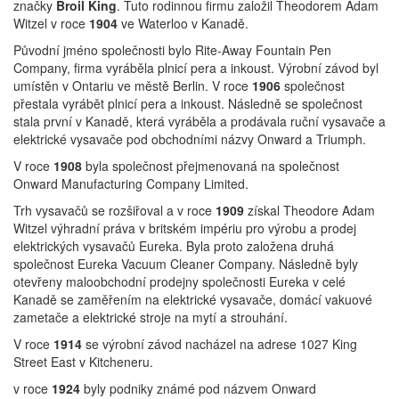
značky
Broil King
. Tuto rodinnou firmu založil Theodorem Adam
Witzel v roce
1904
ve Waterloo v Kanadě.
Původní jméno společnosti bylo Rite-Away Fountain Pen
Company, firma vyráběla plnicí pera a inkoust. Výrobní závod byl
umístěn v Ontariu ve městě Berlin. V roce
1906
společnost
přestala vyrábět plnicí pera a inkoust. Následně se společnost
stala první v Kanadě, která vyráběla a prodávala ruční vysavače a
elektrické vysavače pod obchodními názvy Onward a Triumph.
V roce
1908
byla společnost přejmenovaná na společnost
Onward Manufacturing Company Limited.
Trh vysavačů se rozšiřoval a v roce
1909
získal Theodore Adam
Witzel výhradní práva v britském impériu pro výrobu a prodej
elektrických vysavačů Eureka. Byla proto založena druhá
společnost Eureka Vacuum Cleaner Company. Následně byly
otevřeny maloobchodní prodejny společnosti Eureka v celé
Kanadě se zaměřením na elektrické vysavače, domácí vakuové
zametače a elektrické stroje na mytí a strouhání.
V roce
1914
se výrobní závod nacházel na adrese 1027 King
Street East v Kitcheneru.
v roce
1924
byly podniky známé pod názvem Onward