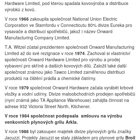
Hardware Limited, pod kterou spadala kovovýroba a distribuce
výrobků z kovů.
V roce
1966
zakoupila společnost National Union Electric
Corporation ve Stamfordu v Connecticutu 80% divize Eureka pro
vysavače a distribuci spotřebičů, jakož i název Onward
Manufacturing Company Limited.
T.A. Witzel zůstal prezidentem společnosti Onward Manufacturing
Limited až do své rezignace v roce
1974
. Zachoval si vlastnictví
společnosti Onward Hardware Limited pro výrobu a prodej
vybavení pro skříně a dalších kovových dílů. Založil také další
společnost známou jako Tawco Limited zaměřenou distribuci
produktů na čištění prádla a chemické čistírny.
V roce
1979
společnost Onward Hardware začala vyrábět krbové
vložky a vodní udírny. Divize maloobchodních prodejen spotřebičů
(nyní známá jako TA Appliance Warehouse) zahájila činnost na
adrese 932 Victoria Street North, Kitchener.
V roce 1984 společnost podepsala smlouvu na výrobu
venkovních plynových grilu Arkla.
V roce
1986
byl zakoupen majetek divize plynových grilu značky
Jacuzzi. Projekty Jacuzzi se staly základem pro plynové grily
Broil