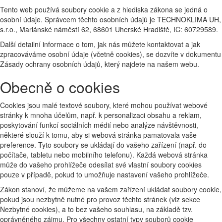
Tento web používá soubory cookie a z hlediska zákona se jedná o
osobní údaje. Správcem těchto osobních údajů je TECHNOKLIMA UH,
s.r.o., Mariánské náměstí 62, 68601 Uherské Hradiště, IČ: 60729589.
Další detailní informace o tom, jak nás můžete kontaktovat a jak
zpracováváme osobní údaje (včetně cookies), se dozvíte v dokumentu
Zásady ochrany osobních údajů, který najdete na našem webu.
Obecně o cookies
Cookies jsou malé textové soubory, které mohou používat webové
stránky k mnoha účelům, např. k personalizaci obsahu a reklam,
poskytování funkcí sociálních médií nebo analýze návštěvnosti,
některé slouží k tomu, aby si webová stránka pamatovala vaše
preference. Tyto soubory se ukládají do vašeho zařízení (např. do
počítače, tabletu nebo mobilního telefonu). Každá webová stránka
může do vašeho prohlížeče odesílat své vlastní soubory cookies
pouze v případě, pokud to umožňuje nastavení vašeho prohlížeče.
Zákon stanoví, že můžeme na vašem zařízení ukládat soubory cookie,
pokud jsou nezbytně nutné pro provoz těchto stránek (viz sekce
Nezbytné cookies), a to bez vašeho souhlasu, na základě tzv.
oprávněného zájmu. Pro všechny ostatní typy souborů cookie