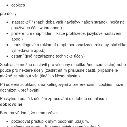
cookies
pro účely:
(1)
statistické
(např. doba vaší návštěvy našich stránek, nejčastěji
používaná část webu apod.)
preferenční (např. identifikace prohlížeče, jazykové nastavení
apod.)
marketingové a reklamní (např. personalizace reklamy, statistika
vyhledávání apod.)
ostatní (jiné nezařazené technické účely)
Souhlas je možno nastavit pro všechny (tlačítko Ano, souhlasím) nebo
pouze pro některé účely (zaškrtnutím příslušné části), případně je
možné zamítnout vše (tlačítko Nesouhlasím).
Při udělení souhlasu smarketingovými a preferenčními cookies může
docházet k profilování.
Poskytnutí údajů k účelům zpracování dle tohoto souhlasu je
dobrovolné.
Beru na vědomí, že mám právo:
požadovat přístup k mým osobním údajům,
požadovat opravu či výmaz mých osobních údajů,