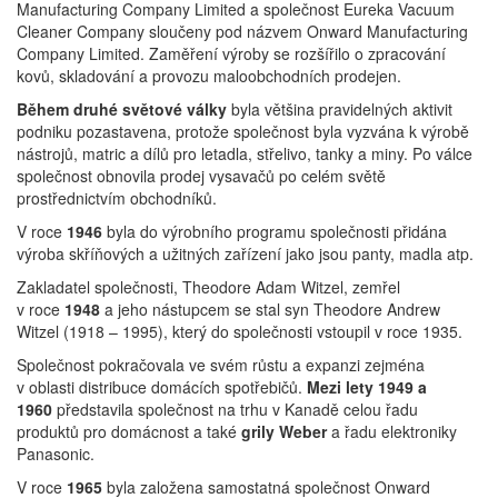
Manufacturing Company Limited a společnost Eureka Vacuum
Cleaner Company sloučeny pod názvem Onward Manufacturing
Company Limited. Zaměření výroby se rozšířilo o zpracování
kovů, skladování a provozu maloobchodních prodejen.
Během
druhé světové války
byla většina pravidelných aktivit
podniku pozastavena, protože společnost byla vyzvána k výrobě
nástrojů, matric a dílů pro letadla, střelivo, tanky a miny. Po válce
společnost obnovila prodej vysavačů po celém světě
prostřednictvím obchodníků.
V roce
1946
byla do výrobního programu společnosti přidána
výroba skříňových a užitných zařízení jako jsou panty, madla atp.
Zakladatel společnosti, Theodore Adam Witzel, zemřel
v roce
1948
a jeho nástupcem se stal syn Theodore Andrew
Witzel (1918 – 1995), který do společnosti vstoupil v roce 1935.
Společnost pokračovala ve svém růstu a expanzi zejména
v oblasti distribuce domácích spotřebičů.
Mezi lety 1949 a
1960
představila společnost na trhu v Kanadě celou řadu
produktů pro domácnost a také
grily Weber
a řadu elektroniky
Panasonic.
V roce
1965
byla založena samostatná společnost Onward