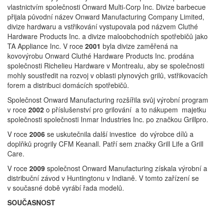
vlastnictvím společnosti Onward Multi-Corp Inc. Divize barbecue
přijala původní název Onward Manufacturing Company Limited,
divize hardwaru a vstřikování vystupovala pod názvem Cluthé
Hardware Products Inc. a divize maloobchodních spotřebičů jako
TA Appliance Inc. V roce
2001
byla divize zaměřená na
kovovýrobu Onward Cluthé Hardware Products Inc. prodána
společnosti Richelieu Hardware v Montrealu, aby se společnosti
mohly soustředit na rozvoj v oblasti plynových grilů, vstřikovacích
forem a distribuci domácích spotřebičů.
Společnost Onward Manufacturing rozšířila svůj výrobní program
v roce
2002
o příslušenství pro grilování a to nákupem majetku
společnosti společnosti Inmar Industries Inc. po značkou Grillpro.
V roce
2006
se uskutečnila další investice do výrobce dílů a
doplňků progrily CFM Keanall. Patří sem značky Grill Life a Grill
Care.
V roce
2009
společnost Onward Manufacturing získala výrobní a
distribuční závod v Huntingtonu v Indianě. V tomto zařízení se
v současné době vyrábí řada modelů.
SOUČASNOST