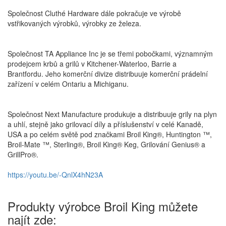
Společnost Cluthé Hardware dále pokračuje ve výrobě
vstřikovaných výrobků, výrobky ze železa.
Společnost TA Appliance Inc je se třemi pobočkami, významným
prodejcem krbů a grilů v Kitchener-Waterloo, Barrie a
Brantfordu.
Jeho komerční divize distribuuje komerční prádelní
zařízení v celém Ontariu a Michiganu.
Společnost Next Manufacture produkuje a distribuuje grily na plyn
a uhlí, stejně jako grilovací díly a příslušenství v celé Kanadě,
USA a po celém světě pod značkami Broil King®, Huntington ™,
Broil-Mate ™, Sterling®, Broil King® Keg, Grilování Genius® a
GrillPro®.
https://youtu.be/-QnlX4hN23A
Produkty výrobce Broil King můžete
najít zde: