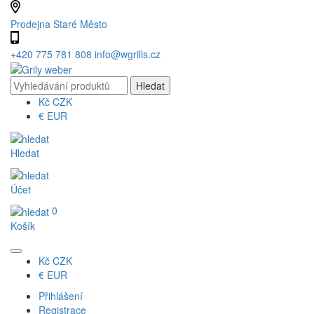
Prodejna Staré Město
+420 775 781 808
info@wgrills.cz
Kč
CZK
€
EUR
Hledat
Účet
0
Košík
Kč
CZK
€
EUR
Přihlášení
Registrace