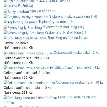
Pizza příslušenství (4)
Rožně (3)
Špízy a kebab (5)
Stojánky. misky a zapékání (14)
Teploměry na maso (3)
Plynové grily Broil King (16)
Vestavné grily Broil King (1)
Broil King otvírák na láhve
Otvírák na láhve
Naše cena:
169 Kč
Odkapávací miska úzká - 3 ks
Odkapávací miska úzká - 3 ks
Naše cena:
199 Kč
Odkapávací miska velká - 3 ks
Odkapávací miska velká - 3 ks
Naše cena:
199 Kč
Odkapavací miska malá - 10 ks
Odkapavací miska malá - 10 ks
Naše cena:
229 Kč
Broil King sada na čištění
hořáků