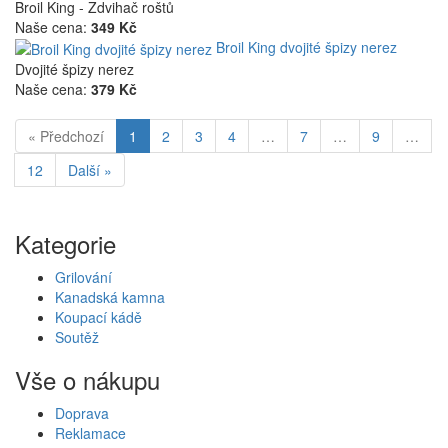
Broil King - Zdvihač roštů
Naše cena:
349 Kč
Broil King dvojité špizy nerez
Dvojité špizy nerez
Naše cena:
379 Kč
« Předchozí
1
2
3
4
…
7
…
9
…
12
Další »
Kategorie
Grilování
Kanadská kamna
Koupací kádě
Soutěž
Vše o nákupu
Doprava
Reklamace