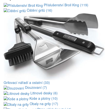
Příslušenství Broil King (119)
Čištění grilů (16)
Grilovací nářadí a ostatní (33)
Douzovaní (7)
Litinové desky (6)
Koše a plotny (10)
Obaly na grily (17)