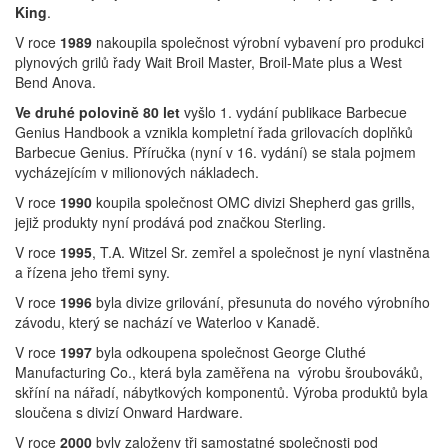
King
.
V roce
1989
nakoupila společnost výrobní vybavení pro produkci
plynových grilů řady Wait Broil Master, Broil-Mate plus a West
Bend Anova.
Ve druhé polovině 80 let
vyšlo 1. vydání publikace Barbecue
Genius Handbook a vznikla kompletní řada grilovacích doplňků
Barbecue Genius. Příručka (nyní v 16. vydání) se stala pojmem
vycházejícím v milionových nákladech.
V roce
1990
koupila společnost OMC divizi Shepherd gas grills,
jejiž produkty nyní prodává pod značkou Sterling.
V roce
1995
, T.A. Witzel Sr. zemřel a společnost je nyní vlastněna
a řízena jeho třemi syny.
V roce
1996
byla divize grilování, přesunuta do nového výrobního
závodu, který se nachází ve Waterloo v Kanadě.
V roce
1997
byla odkoupena společnost George Cluthé
Manufacturing Co., která byla zaměřena na výrobu šroubováků,
skříní na nářadí, nábytkových komponentů. Výroba produktů byla
sloučena s divizí Onward Hardware.
V roce
2000
byly založeny tři samostatné společnosti pod