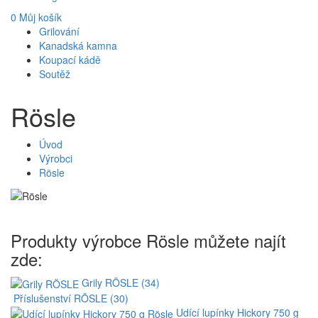
0
Můj košík
Grilování
Kanadská kamna
Koupací kádě
Soutěž
Rösle
Úvod
Výrobci
Rösle
Produkty výrobce Rösle můžete najít
zde:
Grily RÖSLE (34)
Příslušenství RÖSLE (30)
Udící lupínky Hickory 750 g