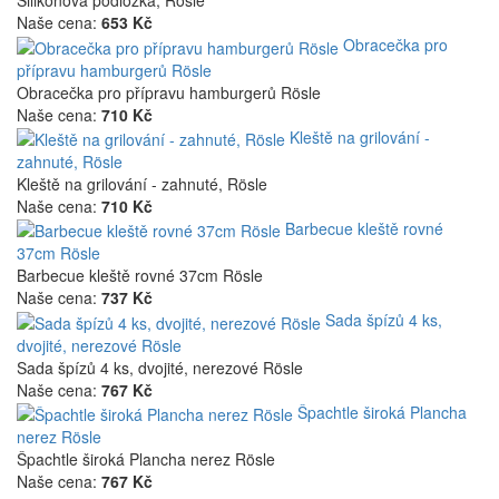
Silikonová podložka, Rösle
Naše cena:
653 Kč
Obracečka pro
přípravu hamburgerů Rösle
Obracečka pro přípravu hamburgerů Rösle
Naše cena:
710 Kč
Kleště na grilování -
zahnuté, Rösle
Kleště na grilování - zahnuté, Rösle
Naše cena:
710 Kč
Barbecue kleště rovné
37cm Rösle
Barbecue kleště rovné 37cm Rösle
Naše cena:
737 Kč
Sada špízů 4 ks,
dvojité, nerezové Rösle
Sada špízů 4 ks, dvojité, nerezové Rösle
Naše cena:
767 Kč
Špachtle široká Plancha
nerez Rösle
Špachtle široká Plancha nerez Rösle
Naše cena:
767 Kč