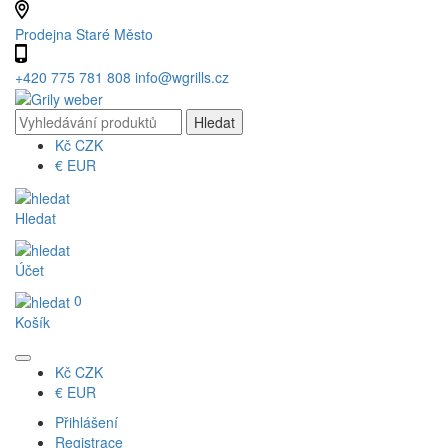
Prodejna Staré Město
+420 775 781 808
info@wgrills.cz
Kč
CZK
€
EUR
Hledat
Účet
0
Košík
Kč
CZK
€
EUR
Přihlášení
Registrace