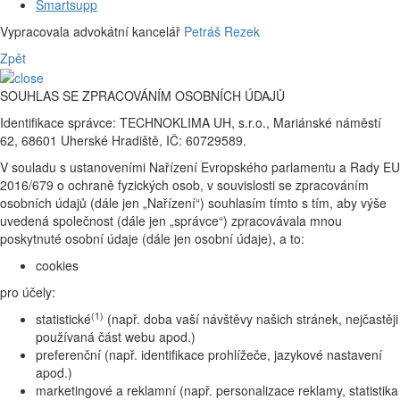
Smartsupp
Vypracovala advokátní kancelář
Petráš Rezek
Zpět
SOUHLAS SE ZPRACOVÁNÍM OSOBNÍCH ÚDAJŮ
Identifikace správce: TECHNOKLIMA UH, s.r.o., Mariánské náměstí
62, 68601 Uherské Hradiště, IČ: 60729589.
V souladu s ustanoveními Nařízení Evropského parlamentu a Rady EU
2016/679 o ochraně fyzických osob, v souvislosti se zpracováním
osobních údajů (dále jen „Nařízení“) souhlasím tímto s tím, aby výše
uvedená společnost (dále jen „správce“) zpracovávala mnou
poskytnuté osobní údaje (dále jen osobní údaje), a to:
cookies
pro účely:
(1)
statistické
(např. doba vaší návštěvy našich stránek, nejčastěji
používaná část webu apod.)
preferenční (např. identifikace prohlížeče, jazykové nastavení
apod.)
marketingové a reklamní (např. personalizace reklamy, statistika