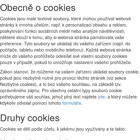
Obecně o cookies
Cookies jsou malé textové soubory, které mohou používat webové
stránky k mnoha účelům, např. k personalizaci obsahu a reklam,
poskytování funkcí sociálních médií nebo analýze návštěvnosti,
některé slouží k tomu, aby si webová stránka pamatovala vaše
preference. Tyto soubory se ukládají do vašeho zařízení (např. do
počítače, tabletu nebo mobilního telefonu). Každá webová stránka
může do vašeho prohlížeče odesílat své vlastní soubory cookies
pouze v případě, pokud to umožňuje nastavení vašeho prohlížeče.
Zákon stanoví, že můžeme na vašem zařízení ukládat soubory cookie,
pokud jsou nezbytně nutné pro provoz těchto stránek (viz sekce
Nezbytné cookies), a to bez vašeho souhlasu, na základě tzv.
oprávněného zájmu. Pro všechny ostatní typy souborů cookie
potřebujeme váš souhlas, jehož plný text najdete
zde
, a který můžete
kdykoliv odvolat pomocí tohoto
formuláře
.
Druhy cookies
Cookies se dělí podle účelu, k jakému jsou využívány a ta takto: