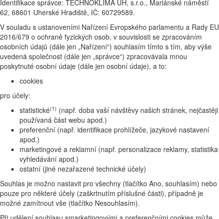
Identifikace správce: TECHNOKLIMA UH, s.r.o., Mariánské náměstí
62, 68601 Uherské Hradiště, IČ: 60729589.
V souladu s ustanoveními Nařízení Evropského parlamentu a Rady EU
2016/679 o ochraně fyzických osob, v souvislosti se zpracováním
osobních údajů (dále jen „Nařízení“) souhlasím tímto s tím, aby výše
uvedená společnost (dále jen „správce“) zpracovávala mnou
poskytnuté osobní údaje (dále jen osobní údaje), a to:
cookies
pro účely:
(1)
statistické
(např. doba vaší návštěvy našich stránek, nejčastěji
používaná část webu apod.)
preferenční (např. identifikace prohlížeče, jazykové nastavení
apod.)
marketingové a reklamní (např. personalizace reklamy, statistika
vyhledávání apod.)
ostatní (jiné nezařazené technické účely)
Souhlas je možno nastavit pro všechny (tlačítko Ano, souhlasím) nebo
pouze pro některé účely (zaškrtnutím příslušné části), případně je
možné zamítnout vše (tlačítko Nesouhlasím).
Při udělení souhlasu smarketingovými a preferenčními cookies může