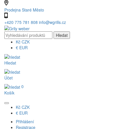
Prodejna Staré Město
+420 775 781 808
info@wgrills.cz
Kč
CZK
€
EUR
Hledat
Účet
0
Košík
Kč
CZK
€
EUR
Přihlášení
Registrace