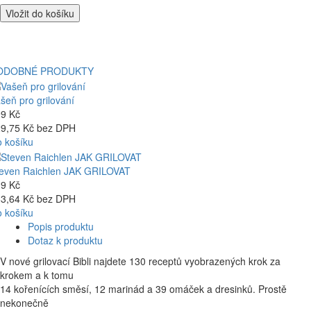
Vložit do košíku
ODOBNÉ PRODUKTY
šeň pro grilování
9 Kč
9,75 Kč bez DPH
 košíku
even Raichlen JAK GRILOVAT
9 Kč
3,64 Kč bez DPH
 košíku
Popis produktu
Dotaz k produktu
V nové grilovací Bibli najdete 130 receptů vyobrazených krok za
krokem a k tomu
14 kořenících směsí, 12 marinád a 39 omáček a dresinků. Prostě
nekonečně