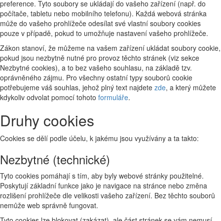
preference. Tyto soubory se ukládají do vašeho zařízení (např. do
počítače, tabletu nebo mobilního telefonu). Každá webová stránka
může do vašeho prohlížeče odesílat své vlastní soubory cookies
pouze v případě, pokud to umožňuje nastavení vašeho prohlížeče.
Zákon stanoví, že můžeme na vašem zařízení ukládat soubory cookie,
pokud jsou nezbytně nutné pro provoz těchto stránek (viz sekce
Nezbytné cookies), a to bez vašeho souhlasu, na základě tzv.
oprávněného zájmu. Pro všechny ostatní typy souborů cookie
potřebujeme váš souhlas, jehož plný text najdete
zde
, a který můžete
kdykoliv odvolat pomocí tohoto
formuláře
.
Druhy cookies
Cookies se dělí podle účelu, k jakému jsou využívány a ta takto:
Nezbytné (technické)
Tyto cookies pomáhají s tím, aby byly webové stránky použitelné.
Poskytují základní funkce jako je navigace na stránce nebo změna
rozlišení prohlížeče dle velikosti vašeho zařízení. Bez těchto souborů
nemůže web správně fungovat.
Tyto cookies lze blokovat (zakázat), ale část stránek se vám nemusí