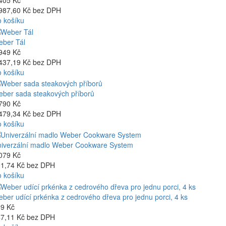
405 Kč
987,60 Kč bez DPH
 košíku
ber Tál
949 Kč
437,19 Kč bez DPH
 košíku
ber sada steakových příborů
790 Kč
479,34 Kč bez DPH
 košíku
iverzální madlo Weber Cookware System
079 Kč
1,74 Kč bez DPH
 košíku
ber udící prkénka z cedrového dřeva pro jednu porci, 4 ks
9 Kč
7,11 Kč bez DPH