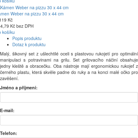
 košíku
men Weber na pizzu 30 x 44 cm
119 Kč
4,79 Kč bez DPH
 košíku
Popis produktu
Dotaz k produktu
Malý, šikovný set z ušlechtilé oceli s plastovou rukojetí pro optimální
manipulaci s potravinami na grilu. Set grilovacího náčiní obsahuje
jedny kleště a obracečku. Oba nástroje mají ergonomickou rukojeť z
černého plastu, která skvěle padne do ruky a na konci malé očko pro
zavěšení.
Jméno a příjmení:
E-mail:
Telefon: