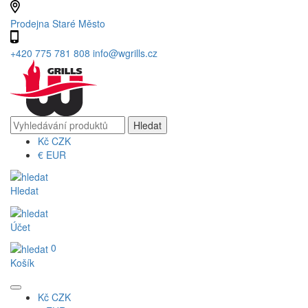
Prodejna Staré Město
+420 775 781 808
info@wgrills.cz
Kč
CZK
€
EUR
Hledat
Účet
0
Košík
Kč
CZK