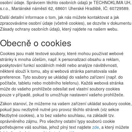
osobní údaje. Správcem těchto osobních údajů je TECHNOKLIMA UH,
s.r.o., Mariánské náměstí 62, 68601 Uherské Hradiště, IČ: 60729589.
Další detailní informace o tom, jak nás můžete kontaktovat a jak
zpracováváme osobní údaje (včetně cookies), se dozvíte v dokumentu
Zásady ochrany osobních údajů, který najdete na našem webu.
Obecně o cookies
Cookies jsou malé textové soubory, které mohou používat webové
stránky k mnoha účelům, např. k personalizaci obsahu a reklam,
poskytování funkcí sociálních médií nebo analýze návštěvnosti,
některé slouží k tomu, aby si webová stránka pamatovala vaše
preference. Tyto soubory se ukládají do vašeho zařízení (např. do
počítače, tabletu nebo mobilního telefonu). Každá webová stránka
může do vašeho prohlížeče odesílat své vlastní soubory cookies
pouze v případě, pokud to umožňuje nastavení vašeho prohlížeče.
Zákon stanoví, že můžeme na vašem zařízení ukládat soubory cookie,
pokud jsou nezbytně nutné pro provoz těchto stránek (viz sekce
Nezbytné cookies), a to bez vašeho souhlasu, na základě tzv.
oprávněného zájmu. Pro všechny ostatní typy souborů cookie
potřebujeme váš souhlas, jehož plný text najdete
zde
, a který můžete