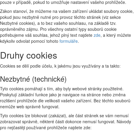
pouze v případě, pokud to umožňuje nastavení vašeho prohlížeče.
Zákon stanoví, že můžeme na vašem zařízení ukládat soubory cookie,
pokud jsou nezbytně nutné pro provoz těchto stránek (viz sekce
Nezbytné cookies), a to bez vašeho souhlasu, na základě tzv.
oprávněného zájmu. Pro všechny ostatní typy souborů cookie
potřebujeme váš souhlas, jehož plný text najdete
zde
, a který můžete
kdykoliv odvolat pomocí tohoto
formuláře
.
Druhy cookies
Cookies se dělí podle účelu, k jakému jsou využívány a ta takto:
Nezbytné (technické)
Tyto cookies pomáhají s tím, aby byly webové stránky použitelné.
Poskytují základní funkce jako je navigace na stránce nebo změna
rozlišení prohlížeče dle velikosti vašeho zařízení. Bez těchto souborů
nemůže web správně fungovat.
Tyto cookies lze blokovat (zakázat), ale část stránek se vám nemusí
zobrazovat správně, některé části dokonce nemusí fungovat. Návody
pro nejčastěji používané prohlížeče najdete zde: