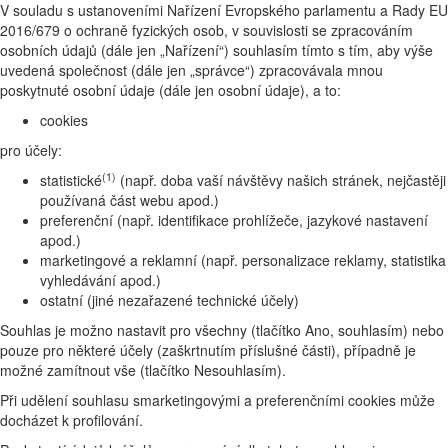
V souladu s ustanoveními Nařízení Evropského parlamentu a Rady EU
2016/679 o ochraně fyzických osob, v souvislosti se zpracováním
osobních údajů (dále jen „Nařízení“) souhlasím tímto s tím, aby výše
uvedená společnost (dále jen „správce“) zpracovávala mnou
poskytnuté osobní údaje (dále jen osobní údaje), a to:
cookies
pro účely:
(1)
statistické
(např. doba vaší návštěvy našich stránek, nejčastěji
používaná část webu apod.)
preferenční (např. identifikace prohlížeče, jazykové nastavení
apod.)
marketingové a reklamní (např. personalizace reklamy, statistika
vyhledávání apod.)
ostatní (jiné nezařazené technické účely)
Souhlas je možno nastavit pro všechny (tlačítko Ano, souhlasím) nebo
pouze pro některé účely (zaškrtnutím příslušné části), případně je
možné zamítnout vše (tlačítko Nesouhlasím).
Při udělení souhlasu smarketingovými a preferenčními cookies může
docházet k profilování.