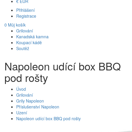
€
EUR
Přihlášení
Registrace
0
Můj košík
Grilování
Kanadská kamna
Koupací kádě
Soutěž
Napoleon udící box BBQ
pod rošty
Úvod
Grilování
Grily Napoleon
Příslušenství Napoleon
Uzení
Napoleon udící box BBQ pod rošty