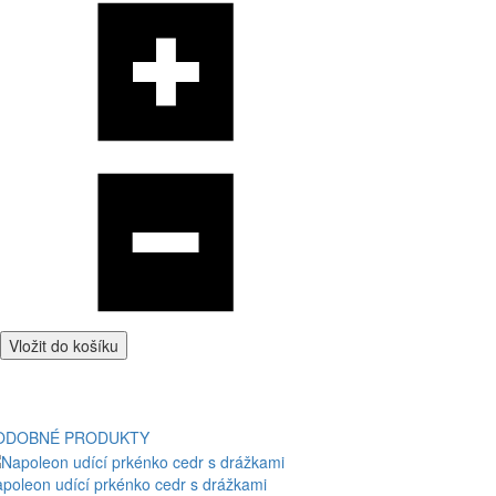
Vložit do košíku
ODOBNÉ PRODUKTY
poleon udící prkénko cedr s drážkami