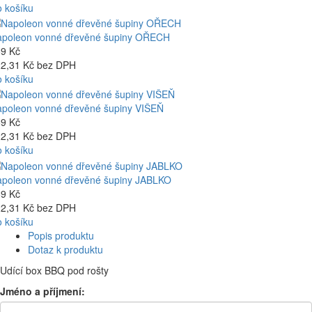
 košíku
poleon vonné dřevěné šupiny OŘECH
9 Kč
2,31 Kč bez DPH
 košíku
poleon vonné dřevěné šupiny VIŠEŇ
9 Kč
2,31 Kč bez DPH
 košíku
poleon vonné dřevěné šupiny JABLKO
9 Kč
2,31 Kč bez DPH
 košíku
Popis produktu
Dotaz k produktu
Udící box BBQ pod rošty
Jméno a příjmení: