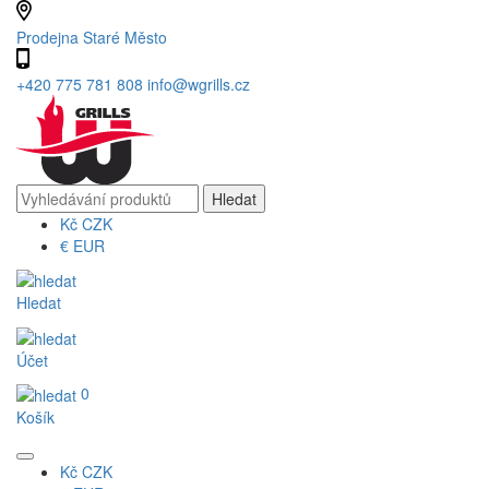
Prodejna Staré Město
+420 775 781 808
info@wgrills.cz
Kč
CZK
€
EUR
Hledat
Účet
0
Košík
Kč
CZK