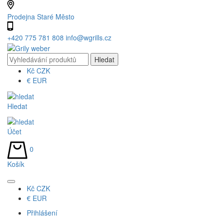
Prodejna Staré Město
+420 775 781 808
info@wgrills.cz
Kč
CZK
€
EUR
Hledat
Účet
0
Košík
Kč
CZK
€
EUR
Přihlášení