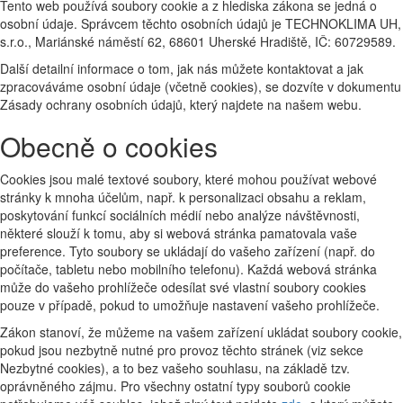
Tento web používá soubory cookie a z hlediska zákona se jedná o
osobní údaje. Správcem těchto osobních údajů je TECHNOKLIMA UH,
s.r.o., Mariánské náměstí 62, 68601 Uherské Hradiště, IČ: 60729589.
Další detailní informace o tom, jak nás můžete kontaktovat a jak
zpracováváme osobní údaje (včetně cookies), se dozvíte v dokumentu
Zásady ochrany osobních údajů, který najdete na našem webu.
Obecně o cookies
Cookies jsou malé textové soubory, které mohou používat webové
stránky k mnoha účelům, např. k personalizaci obsahu a reklam,
poskytování funkcí sociálních médií nebo analýze návštěvnosti,
některé slouží k tomu, aby si webová stránka pamatovala vaše
preference. Tyto soubory se ukládají do vašeho zařízení (např. do
počítače, tabletu nebo mobilního telefonu). Každá webová stránka
může do vašeho prohlížeče odesílat své vlastní soubory cookies
pouze v případě, pokud to umožňuje nastavení vašeho prohlížeče.
Zákon stanoví, že můžeme na vašem zařízení ukládat soubory cookie,
pokud jsou nezbytně nutné pro provoz těchto stránek (viz sekce
Nezbytné cookies), a to bez vašeho souhlasu, na základě tzv.
oprávněného zájmu. Pro všechny ostatní typy souborů cookie