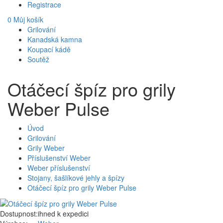
Registrace
0
Můj košík
Grilování
Kanadská kamna
Koupací kádě
Soutěž
Otáčecí špíz pro grily
Weber Pulse
Úvod
Grilování
Grily Weber
Příslušenství Weber
Weber příslušenství
Stojany, šašlíkové jehly a špízy
Otáčecí špíz pro grily Weber Pulse
Dostupnost:
ihned k expedici