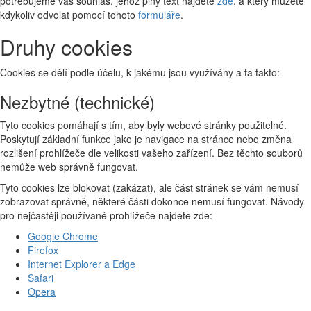
potřebujeme váš souhlas, jehož plný text najdete
zde
, a který můžete
kdykoliv odvolat pomocí tohoto
formuláře
.
Druhy cookies
Cookies se dělí podle účelu, k jakému jsou využívány a ta takto:
Nezbytné (technické)
Tyto cookies pomáhají s tím, aby byly webové stránky použitelné.
Poskytují základní funkce jako je navigace na stránce nebo změna
rozlišení prohlížeče dle velikosti vašeho zařízení. Bez těchto souborů
nemůže web správně fungovat.
Tyto cookies lze blokovat (zakázat), ale část stránek se vám nemusí
zobrazovat správně, některé části dokonce nemusí fungovat. Návody
pro nejčastěji používané prohlížeče najdete zde:
Google Chrome
Firefox
Internet Explorer a Edge
Safari
Opera