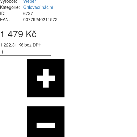
Výrobce:
Weber
Kategorie:
Grilovací náčiní
ID:
6727
EAN:
00779240211572
1 479 Kč
1 222,31 Kč bez DPH