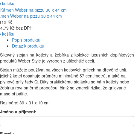
 košíku
men Weber na pizzu 30 x 44 cm
119 Kč
4,79 Kč bez DPH
 košíku
Popis produktu
Dotaz k produktu
Šikovný stojan na kotlety a žebírka z kolekce luxusních doplňkových
produktů Weber Style je vyroben z ušlechtilé oceli.
Stojan můžete používat na všech kotlových grilech na dřevěné uhlí,
jejichž kotel dosahuje průměru minimálně 57 centimetrů, a také na
plynové grily řady Q. Díky praktickému stojánku se Vám kotlety nebo
žebírka rovnoměrně propečou, čímž se zmenší riziko, že grilované
maso připálíte.
Rozměry: 39 x 31 x 10 cm
Jméno a příjmení:
E-mail: