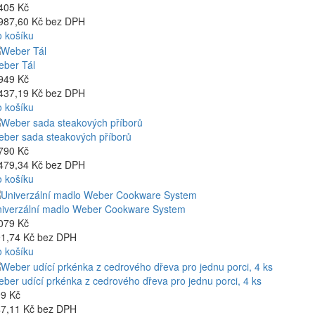
405 Kč
987,60 Kč bez DPH
 košíku
ber Tál
949 Kč
437,19 Kč bez DPH
 košíku
ber sada steakových příborů
790 Kč
479,34 Kč bez DPH
 košíku
iverzální madlo Weber Cookware System
079 Kč
1,74 Kč bez DPH
 košíku
ber udící prkénka z cedrového dřeva pro jednu porci, 4 ks
9 Kč
7,11 Kč bez DPH