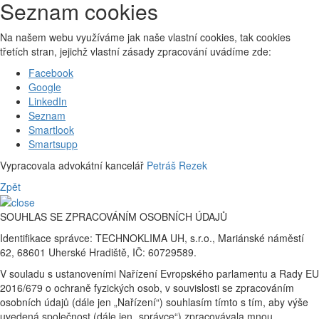
Seznam cookies
Na našem webu využíváme jak naše vlastní cookies, tak cookies
třetích stran, jejichž vlastní zásady zpracování uvádíme zde:
Facebook
Google
LinkedIn
Seznam
Smartlook
Smartsupp
Vypracovala advokátní kancelář
Petráš Rezek
Zpět
SOUHLAS SE ZPRACOVÁNÍM OSOBNÍCH ÚDAJŮ
Identifikace správce: TECHNOKLIMA UH, s.r.o., Mariánské náměstí
62, 68601 Uherské Hradiště, IČ: 60729589.
V souladu s ustanoveními Nařízení Evropského parlamentu a Rady EU
2016/679 o ochraně fyzických osob, v souvislosti se zpracováním
osobních údajů (dále jen „Nařízení“) souhlasím tímto s tím, aby výše
uvedená společnost (dále jen „správce“) zpracovávala mnou