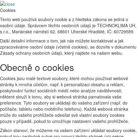
Cookies
Tento web používá soubory cookie a z hlediska zákona se jedná o
osobní údaje. Správcem těchto osobních údajů je TECHNOKLIMA UH,
s.r.o., Mariánské náměstí 62, 68601 Uherské Hradiště, IČ: 60729589.
Další detailní informace o tom, jak nás můžete kontaktovat a jak
zpracováváme osobní údaje (včetně cookies), se dozvíte v dokumentu
Zásady ochrany osobních údajů, který najdete na našem webu.
Obecně o cookies
Cookies jsou malé textové soubory, které mohou používat webové
stránky k mnoha účelům, např. k personalizaci obsahu a reklam,
poskytování funkcí sociálních médií nebo analýze návštěvnosti,
některé slouží k tomu, aby si webová stránka pamatovala vaše
preference. Tyto soubory se ukládají do vašeho zařízení (např. do
počítače, tabletu nebo mobilního telefonu). Každá webová stránka
může do vašeho prohlížeče odesílat své vlastní soubory cookies
pouze v případě, pokud to umožňuje nastavení vašeho prohlížeče.
Zákon stanoví, že můžeme na vašem zařízení ukládat soubory cookie,
pokud jsou nezbytně nutné pro provoz těchto stránek (viz sekce