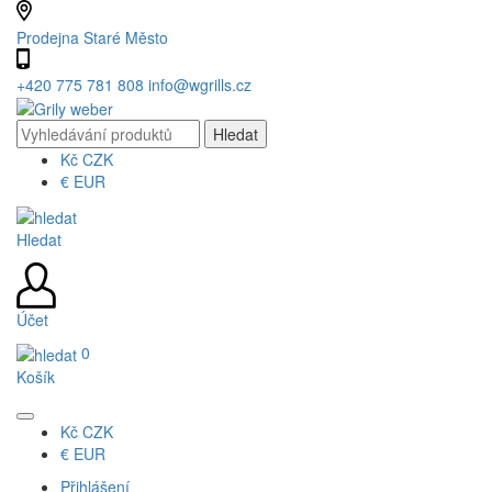
Prodejna Staré Město
+420 775 781 808
info@wgrills.cz
Kč
CZK
€
EUR
Hledat
Účet
0
Košík
Kč
CZK
€
EUR
Přihlášení