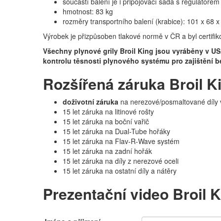
součástí balení je i připojovací sada s regulátore
hmotnost: 83 kg
rozměry transportního balení (krabice): 101 x 68 
Výrobek je přizpůsoben tlakové normě v ČR a byl certifi
Všechny plynové grily Broil King jsou vyráběny v USA
kontrolu těsnosti plynového systému pro zajištění b
Rozšířená záruka Broil K
doživotní záruka
na nerezové/posmaltované díly v
15 let záruka na litinové rošty
15 let záruka na boční vařič
15 let záruka na Dual-Tube hořáky
15 let záruka na Flav-R-Wave systém
15 let záruka na zadní hořák
15 let záruka na díly z nerezové oceli
15 let záruka na ostatní díly a nátěry
Prezentační video Broil K