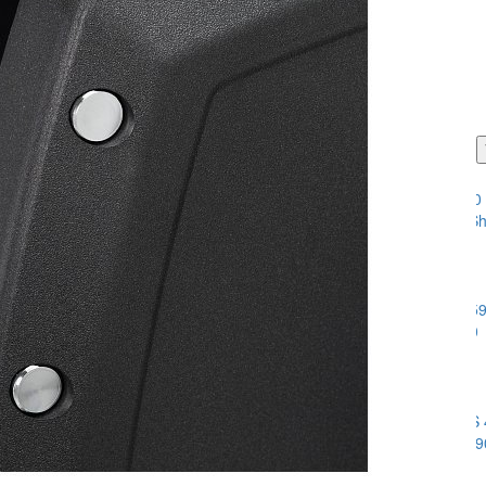
PODOBNÉ PRODUKTY
Plynový gril Broil King Royal 390 
20 990 Kč
17 347,11 Kč bez DPH
Do košíku
Plynový gril Broil King BARON 590
38 990 Kč
32 223,14 Kč bez DPH
Do košíku
Plynový gril Broil King BARON S 49
41 990 Kč
34 702,48 Kč bez DPH