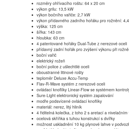
rozměry ohřívacího roštu: 64 x 20 cm
výkon grilu: 13,5 kW
výkon bočního vařiče: 2,7 kW
výkon přídavného zadního hořáku pro rožnění: 4,
výška: 125 cm
šířka: 143 cm
hloubka: 63 cm
4 patentované hořáky Dual-Tube z nerezové oceli
přídavný zadní hořák pro zvýšení výkonu při rožně
boční vařič
elektrický rožeň
boční police z ušlechtilé oceli
oboustranné litinové rošty
teploměr Deluxe Accu-Temp
Flav-R-Wave systém z nerezové oceli
ovládací knoflíky Linear-Flow se systémem kontro
Sure-Light elektronický systém zapalování
modře podsvícené ovládací knoflíky
materiál: nerez, litý hliník
4 řiditelná kolečka, z toho 2 s aretací a nivelační
ocelová skříňka s tuhou konstrukcí s dvířky
možnost uskladnění 10 kg plynové lahve v podvozk