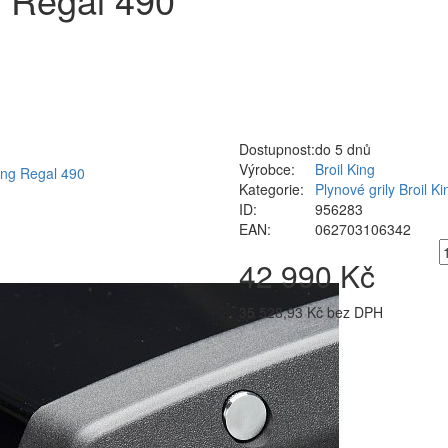
Dostupnost:
do 5 dnů
Výrobce:
Broil King
Kategorie:
Plynové grily Broil Ki
ID:
956283
EAN:
062703106342
42 990 Kč
35 528,93 Kč bez DPH