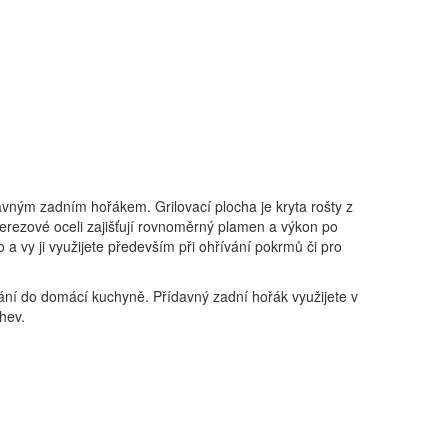
davným zadním hořákem. Grilovací plocha je kryta rošty z
erezové oceli zajišťují rovnoměrný plamen a výkon po
 a vy ji využijete především při ohřívání pokrmů či pro
íhání do domácí kuchyně. Přídavný zadní hořák využijete v
hev.