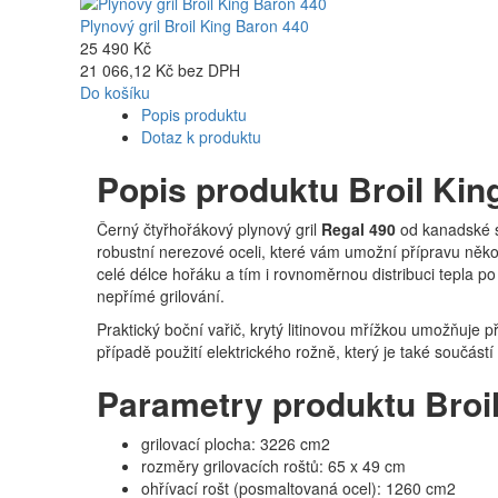
Plynový gril Broil King Baron 440
25 490 Kč
21 066,12 Kč bez DPH
Do košíku
Popis produktu
Dotaz k produktu
Popis produktu Broil Kin
Černý čtyřhořákový plynový gril
Regal 490
od kanadské sp
robustní nerezové oceli, které vám umožní přípravu něko
celé délce hořáku a tím i rovnoměrnou distribuci tepla po 
nepřímé grilování.
Praktický boční vařič, krytý litinovou mřížkou umožňuje 
případě použití elektrického rožně, který je také součástí
Parametry produktu Broil
grilovací plocha: 3226 cm2
rozměry grilovacích roštů: 65 x 49 cm
ohřívací rošt (posmaltovaná ocel): 1260 cm2