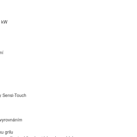
4 kW
ní
ly Sensi-Touch
m vyrovnáním
u grilu