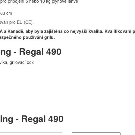
m pro připojení 5 nebo 10 kg plynové lahve
x 63 cm
kován pro EU (CE).
 a Kanadě, aby byla zajištěna co nejvyšší kvalita. Kvalifikovaní p
ezpečného používání grilu.
ing - Regal 490
íka, grilovací box
ing - Regal 490