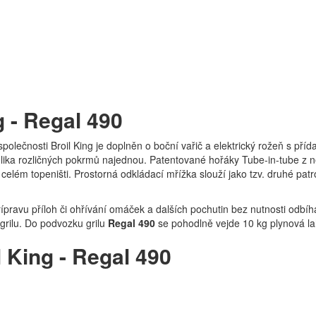
g - Regal 490
olečnosti Broil King je doplněn o boční vařič a elektrický rožeň s pří
lika rozličných pokrmů najednou. Patentované hořáky Tube-in-tube z n
celém topeništi. Prostorná odkládací mřížka slouží jako tzv. druhé patro
přípravu příloh či ohřívání omáček a dalších pochutin bez nutnosti odb
 grilu. Do podvozku grilu
Regal 490
se pohodlně vejde 10 kg plynová la
 King - Regal 490