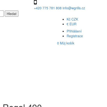
+420 775 781 808
info@wgrills.cz
Kč
CZK
€
EUR
Přihlášení
Registrace
0
Můj košík
ng Regal 490