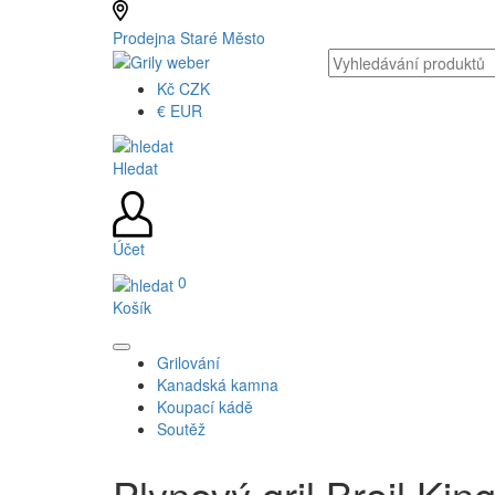
Prodejna Staré Město
Kč
CZK
€
EUR
Hledat
Účet
0
Košík
Grilování
Kanadská kamna
Koupací kádě
Soutěž
Plynový gril Broil Ki