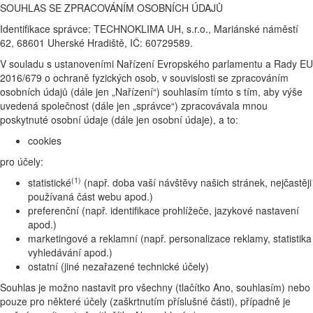
SOUHLAS SE ZPRACOVÁNÍM OSOBNÍCH ÚDAJŮ
Identifikace správce: TECHNOKLIMA UH, s.r.o., Mariánské náměstí
62, 68601 Uherské Hradiště, IČ: 60729589.
V souladu s ustanoveními Nařízení Evropského parlamentu a Rady EU
2016/679 o ochraně fyzických osob, v souvislosti se zpracováním
osobních údajů (dále jen „Nařízení“) souhlasím tímto s tím, aby výše
uvedená společnost (dále jen „správce“) zpracovávala mnou
poskytnuté osobní údaje (dále jen osobní údaje), a to:
cookies
pro účely:
(1)
statistické
(např. doba vaší návštěvy našich stránek, nejčastěji
používaná část webu apod.)
preferenční (např. identifikace prohlížeče, jazykové nastavení
apod.)
marketingové a reklamní (např. personalizace reklamy, statistika
vyhledávání apod.)
ostatní (jiné nezařazené technické účely)
Souhlas je možno nastavit pro všechny (tlačítko Ano, souhlasím) nebo
pouze pro některé účely (zaškrtnutím příslušné části), případně je