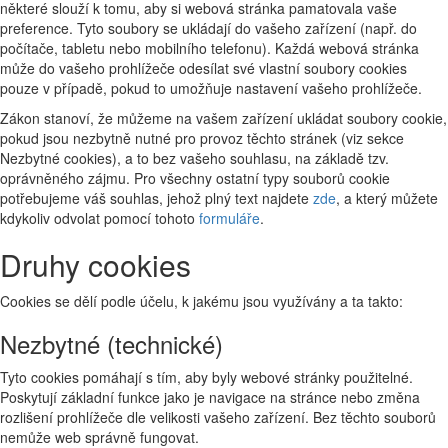
některé slouží k tomu, aby si webová stránka pamatovala vaše
preference. Tyto soubory se ukládají do vašeho zařízení (např. do
počítače, tabletu nebo mobilního telefonu). Každá webová stránka
může do vašeho prohlížeče odesílat své vlastní soubory cookies
pouze v případě, pokud to umožňuje nastavení vašeho prohlížeče.
Zákon stanoví, že můžeme na vašem zařízení ukládat soubory cookie,
pokud jsou nezbytně nutné pro provoz těchto stránek (viz sekce
Nezbytné cookies), a to bez vašeho souhlasu, na základě tzv.
oprávněného zájmu. Pro všechny ostatní typy souborů cookie
potřebujeme váš souhlas, jehož plný text najdete
zde
, a který můžete
kdykoliv odvolat pomocí tohoto
formuláře
.
Druhy cookies
Cookies se dělí podle účelu, k jakému jsou využívány a ta takto:
Nezbytné (technické)
Tyto cookies pomáhají s tím, aby byly webové stránky použitelné.
Poskytují základní funkce jako je navigace na stránce nebo změna
rozlišení prohlížeče dle velikosti vašeho zařízení. Bez těchto souborů
nemůže web správně fungovat.