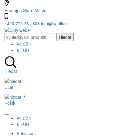
Prodejna Staré Město
+420 775 781 808
info@wgrills.cz
Kč
CZK
€
EUR
Hledat
Účet
0
Košík
Kč
CZK
€
EUR
Přihlášení