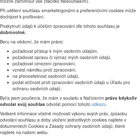
možné zamítnout vše (tlačítko Nesouhlasím).
Při udělení souhlasu smarketingovými a preferenčními cookies může
docházet k profilování.
Poskytnutí údajů k účelům zpracování dle tohoto souhlasu je
dobrovolné.
Beru na vědomí, že mám právo:
požadovat přístup k mým osobním údajům,
požadovat opravu či výmaz mých osobních údajů,
požadovat omezení zpracování,
vznést námitku proti zpracování,
na přenositelnost osobních údajů,
podat stížnost proti zpracování osobních údajů u Úřadu pro
ochranu osobních údajů.
Byl/a jsem poučen/a, že mám v souladu s Nařízením
právo kdykoliv
odvolat svůj souhlas
odvolat pomocí tohoto
odkazu
.
Veškeré informace včetně možnosti výkonu svých práv, způsobu
odvolání souhlasu a doby uložení jednotlivých cookies najdete v
dokumentech Cookies a Zásady ochrany osobních údajů, které
najdete na našem webu.