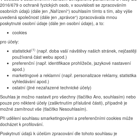
2016/679 o ochraně fyzických osob, v souvislosti se zpracováním
osobních údajů (dále jen „Nařízení“) souhlasím tímto s tím, aby výše
uvedená společnost (dále jen „správce“) zpracovávala mnou
poskytnuté osobní údaje (dále jen osobní údaje), a to:
cookies
pro účely:
(1)
statistické
(např. doba vaší návštěvy našich stránek, nejčastěji
používaná část webu apod.)
preferenční (např. identifikace prohlížeče, jazykové nastavení
apod.)
marketingové a reklamní (např. personalizace reklamy, statistika
vyhledávání apod.)
ostatní (jiné nezařazené technické účely)
Souhlas je možno nastavit pro všechny (tlačítko Ano, souhlasím) nebo
pouze pro některé účely (zaškrtnutím příslušné části), případně je
možné zamítnout vše (tlačítko Nesouhlasím).
Při udělení souhlasu smarketingovými a preferenčními cookies může
docházet k profilování.
Poskytnutí údajů k účelům zpracování dle tohoto souhlasu je