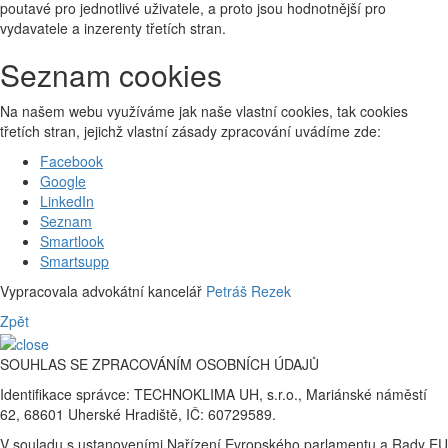
poutavé pro jednotlivé uživatele, a proto jsou hodnotnější pro
vydavatele a inzerenty třetích stran.
Seznam cookies
Na našem webu využíváme jak naše vlastní cookies, tak cookies
třetích stran, jejichž vlastní zásady zpracování uvádíme zde:
Facebook
Google
LinkedIn
Seznam
Smartlook
Smartsupp
Vypracovala advokátní kancelář
Petráš Rezek
Zpět
SOUHLAS SE ZPRACOVÁNÍM OSOBNÍCH ÚDAJŮ
Identifikace správce: TECHNOKLIMA UH, s.r.o., Mariánské náměstí
62, 68601 Uherské Hradiště, IČ: 60729589.
V souladu s ustanoveními Nařízení Evropského parlamentu a Rady EU