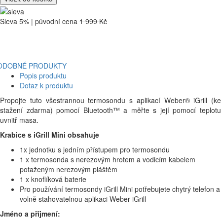
Sleva 5% | původní cena
1 999 Kč
ODOBNÉ PRODUKTY
Popis produktu
Dotaz k produktu
Propojte tuto všestrannou termosondu s aplikací Weber® iGrill (ke
stažení zdarma) pomocí Bluetooth™ a měřte s její pomocí teplotu
uvnitř masa.
Krabice s iGrill Mini obsahuje
1x jednotku s jedním přístupem pro termosondu
1 x termosonda s nerezovým hrotem a vodicím kabelem
potaženým nerezovým pláštěm
1 x knoflíková baterie
Pro používání termosondy iGrill Mini potřebujete chytrý telefon a
volně stahovatelnou aplikaci Weber iGrill
Jméno a příjmení: