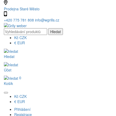
Prodejna Staré Město
+420 775 781 808
info@wgrills.cz
Kč
CZK
€
EUR
Hledat
Účet
0
Košík
Kč
CZK
€
EUR
Přihlášení
Registrace