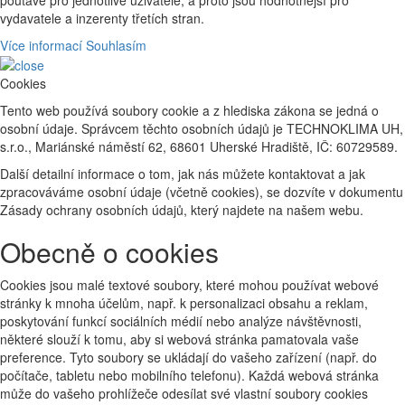
poutavé pro jednotlivé uživatele, a proto jsou hodnotnější pro
vydavatele a inzerenty třetích stran.
Více informací
Souhlasím
Cookies
Tento web používá soubory cookie a z hlediska zákona se jedná o
osobní údaje. Správcem těchto osobních údajů je TECHNOKLIMA UH,
s.r.o., Mariánské náměstí 62, 68601 Uherské Hradiště, IČ: 60729589.
Další detailní informace o tom, jak nás můžete kontaktovat a jak
zpracováváme osobní údaje (včetně cookies), se dozvíte v dokumentu
Zásady ochrany osobních údajů, který najdete na našem webu.
Obecně o cookies
Cookies jsou malé textové soubory, které mohou používat webové
stránky k mnoha účelům, např. k personalizaci obsahu a reklam,
poskytování funkcí sociálních médií nebo analýze návštěvnosti,
některé slouží k tomu, aby si webová stránka pamatovala vaše
preference. Tyto soubory se ukládají do vašeho zařízení (např. do
počítače, tabletu nebo mobilního telefonu). Každá webová stránka
může do vašeho prohlížeče odesílat své vlastní soubory cookies