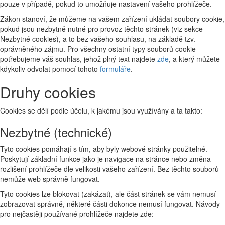
pouze v případě, pokud to umožňuje nastavení vašeho prohlížeče.
Zákon stanoví, že můžeme na vašem zařízení ukládat soubory cookie,
pokud jsou nezbytně nutné pro provoz těchto stránek (viz sekce
Nezbytné cookies), a to bez vašeho souhlasu, na základě tzv.
oprávněného zájmu. Pro všechny ostatní typy souborů cookie
potřebujeme váš souhlas, jehož plný text najdete
zde
, a který můžete
kdykoliv odvolat pomocí tohoto
formuláře
.
Druhy cookies
Cookies se dělí podle účelu, k jakému jsou využívány a ta takto:
Nezbytné (technické)
Tyto cookies pomáhají s tím, aby byly webové stránky použitelné.
Poskytují základní funkce jako je navigace na stránce nebo změna
rozlišení prohlížeče dle velikosti vašeho zařízení. Bez těchto souborů
nemůže web správně fungovat.
Tyto cookies lze blokovat (zakázat), ale část stránek se vám nemusí
zobrazovat správně, některé části dokonce nemusí fungovat. Návody
pro nejčastěji používané prohlížeče najdete zde: