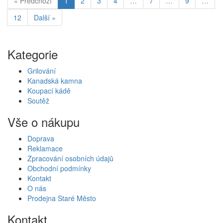
« Předchozí
1
2
3
4
…
7
…
9
…
12
Další »
Kategorie
Grilování
Kanadská kamna
Koupací kádě
Soutěž
Vše o nákupu
Doprava
Reklamace
Zpracování osobních údajů
Obchodní podmínky
Kontakt
O nás
Prodejna Staré Město
Kontakt