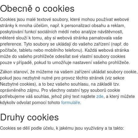
Obecně o cookies
Cookies jsou malé textové soubory, které mohou používat webové
stránky k mnoha účelům, např. k personalizaci obsahu a reklam,
poskytování funkcí sociálních médií nebo analýze návštěvnosti,
některé slouží k tomu, aby si webová stránka pamatovala vaše
preference. Tyto soubory se ukládají do vašeho zařízení (např. do
počítače, tabletu nebo mobilního telefonu). Každá webová stránka
může do vašeho prohlížeče odesílat své vlastní soubory cookies
pouze v případě, pokud to umožňuje nastavení vašeho prohlížeče.
Zákon stanoví, že můžeme na vašem zařízení ukládat soubory cookie,
pokud jsou nezbytně nutné pro provoz těchto stránek (viz sekce
Nezbytné cookies), a to bez vašeho souhlasu, na základě tzv.
oprávněného zájmu. Pro všechny ostatní typy souborů cookie
potřebujeme váš souhlas, jehož plný text najdete
zde
, a který můžete
kdykoliv odvolat pomocí tohoto
formuláře
.
Druhy cookies
Cookies se dělí podle účelu, k jakému jsou využívány a ta takto: