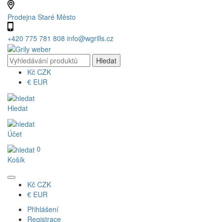
Prodejna Staré Město
+420 775 781 808
info@wgrills.cz
Kč
CZK
€
EUR
Hledat
Účet
0
Košík
Kč
CZK
€
EUR
Přihlášení
Registrace