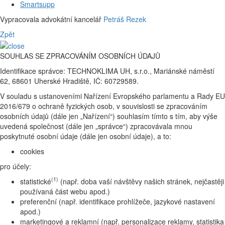
Smartsupp
Vypracovala advokátní kancelář
Petráš Rezek
Zpět
SOUHLAS SE ZPRACOVÁNÍM OSOBNÍCH ÚDAJŮ
Identifikace správce: TECHNOKLIMA UH, s.r.o., Mariánské náměstí
62, 68601 Uherské Hradiště, IČ: 60729589.
V souladu s ustanoveními Nařízení Evropského parlamentu a Rady EU
2016/679 o ochraně fyzických osob, v souvislosti se zpracováním
osobních údajů (dále jen „Nařízení“) souhlasím tímto s tím, aby výše
uvedená společnost (dále jen „správce“) zpracovávala mnou
poskytnuté osobní údaje (dále jen osobní údaje), a to:
cookies
pro účely:
(1)
statistické
(např. doba vaší návštěvy našich stránek, nejčastěji
používaná část webu apod.)
preferenční (např. identifikace prohlížeče, jazykové nastavení
apod.)
marketingové a reklamní (např. personalizace reklamy, statistika