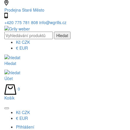
Prodejna Staré Město
+420 775 781 808
info@wgrills.cz
Kč
CZK
€
EUR
Hledat
Účet
0
Košík
Kč
CZK
€
EUR
Přihlášení