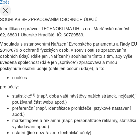
Zpět
SOUHLAS SE ZPRACOVÁNÍM OSOBNÍCH ÚDAJŮ
Identifikace správce: TECHNOKLIMA UH, s.r.o., Mariánské náměstí
62, 68601 Uherské Hradiště, IČ: 60729589.
V souladu s ustanoveními Nařízení Evropského parlamentu a Rady EU
2016/679 o ochraně fyzických osob, v souvislosti se zpracováním
osobních údajů (dále jen „Nařízení“) souhlasím tímto s tím, aby výše
uvedená společnost (dále jen „správce“) zpracovávala mnou
poskytnuté osobní údaje (dále jen osobní údaje), a to:
cookies
pro účely:
(1)
statistické
(např. doba vaší návštěvy našich stránek, nejčastěji
používaná část webu apod.)
preferenční (např. identifikace prohlížeče, jazykové nastavení
apod.)
marketingové a reklamní (např. personalizace reklamy, statistika
vyhledávání apod.)
ostatní (jiné nezařazené technické účely)