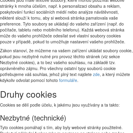
Cookies jsou malé textové soubory, které mohou používat webové
stránky k mnoha účelům, např. k personalizaci obsahu a reklam,
poskytování funkcí sociálních médií nebo analýze návštěvnosti,
některé slouží k tomu, aby si webová stránka pamatovala vaše
preference. Tyto soubory se ukládají do vašeho zařízení (např. do
počítače, tabletu nebo mobilního telefonu). Každá webová stránka
může do vašeho prohlížeče odesílat své vlastní soubory cookies
pouze v případě, pokud to umožňuje nastavení vašeho prohlížeče.
Zákon stanoví, že můžeme na vašem zařízení ukládat soubory cookie,
pokud jsou nezbytně nutné pro provoz těchto stránek (viz sekce
Nezbytné cookies), a to bez vašeho souhlasu, na základě tzv.
oprávněného zájmu. Pro všechny ostatní typy souborů cookie
potřebujeme váš souhlas, jehož plný text najdete
zde
, a který můžete
kdykoliv odvolat pomocí tohoto
formuláře
.
Druhy cookies
Cookies se dělí podle účelu, k jakému jsou využívány a ta takto:
Nezbytné (technické)
Tyto cookies pomáhají s tím, aby byly webové stránky použitelné.