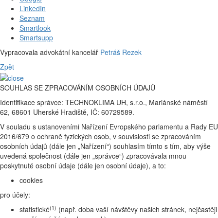
LinkedIn
Seznam
Smartlook
Smartsupp
Vypracovala advokátní kancelář
Petráš Rezek
Zpět
SOUHLAS SE ZPRACOVÁNÍM OSOBNÍCH ÚDAJŮ
Identifikace správce: TECHNOKLIMA UH, s.r.o., Mariánské náměstí
62, 68601 Uherské Hradiště, IČ: 60729589.
V souladu s ustanoveními Nařízení Evropského parlamentu a Rady EU
2016/679 o ochraně fyzických osob, v souvislosti se zpracováním
osobních údajů (dále jen „Nařízení“) souhlasím tímto s tím, aby výše
uvedená společnost (dále jen „správce“) zpracovávala mnou
poskytnuté osobní údaje (dále jen osobní údaje), a to:
cookies
pro účely:
(1)
statistické
(např. doba vaší návštěvy našich stránek, nejčastěji