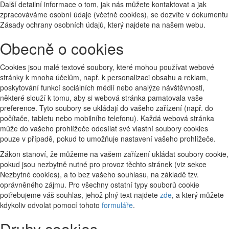
Další detailní informace o tom, jak nás můžete kontaktovat a jak
zpracováváme osobní údaje (včetně cookies), se dozvíte v dokumentu
Zásady ochrany osobních údajů, který najdete na našem webu.
Obecně o cookies
Cookies jsou malé textové soubory, které mohou používat webové
stránky k mnoha účelům, např. k personalizaci obsahu a reklam,
poskytování funkcí sociálních médií nebo analýze návštěvnosti,
některé slouží k tomu, aby si webová stránka pamatovala vaše
preference. Tyto soubory se ukládají do vašeho zařízení (např. do
počítače, tabletu nebo mobilního telefonu). Každá webová stránka
může do vašeho prohlížeče odesílat své vlastní soubory cookies
pouze v případě, pokud to umožňuje nastavení vašeho prohlížeče.
Zákon stanoví, že můžeme na vašem zařízení ukládat soubory cookie,
pokud jsou nezbytně nutné pro provoz těchto stránek (viz sekce
Nezbytné cookies), a to bez vašeho souhlasu, na základě tzv.
oprávněného zájmu. Pro všechny ostatní typy souborů cookie
potřebujeme váš souhlas, jehož plný text najdete
zde
, a který můžete
kdykoliv odvolat pomocí tohoto
formuláře
.
Druhy cookies