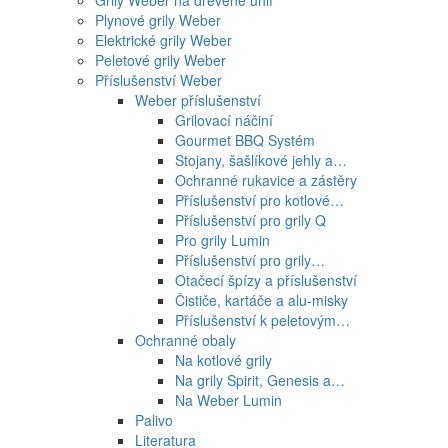
Grily Weber na dřevěné uhlí
Plynové grily Weber
Elektrické grily Weber
Peletové grily Weber
Příslušenství Weber
Weber příslušenství
Grilovací náčiní
Gourmet BBQ Systém
Stojany, šašlíkové jehly a…
Ochranné rukavice a zástěry
Příslušenství pro kotlové…
Příslušenství pro grily Q
Pro grily Lumin
Příslušenství pro grily…
Otačecí špízy a příslušenství
Čističe, kartáče a alu-misky
Příslušenství k peletovým…
Ochranné obaly
Na kotlové grily
Na grily Spirit, Genesis a…
Na Weber Lumin
Palivo
Literatura