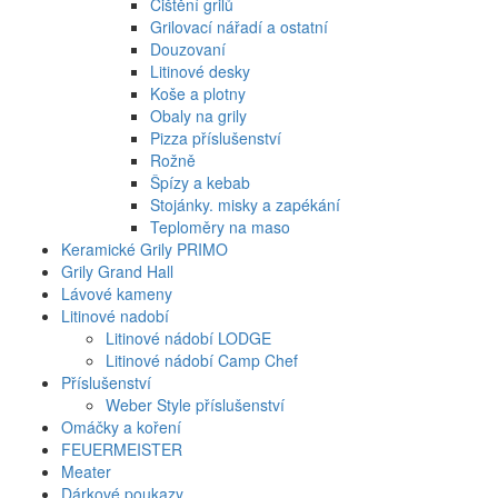
Čištění grilů
Grilovací nářadí a ostatní
Douzovaní
Litinové desky
Koše a plotny
Obaly na grily
Pizza příslušenství
Rožně
Špízy a kebab
Stojánky. misky a zapékání
Teploměry na maso
Keramické Grily PRIMO
Grily Grand Hall
Lávové kameny
Litinové nadobí
Litinové nádobí LODGE
Litinové nádobí Camp Chef
Příslušenství
Weber Style příslušenství
Omáčky a koření
FEUERMEISTER
Meater
Dárkové poukazy