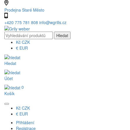
Prodejna Staré Město
+420 775 781 808
info@wgrills.cz
Kč
CZK
€
EUR
Hledat
Účet
0
Košík
Kč
CZK
€
EUR
Přihlášení
Registrace