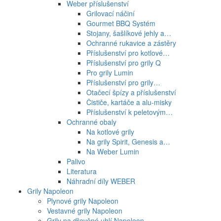
Weber příslušenství
Grilovací náčiní
Gourmet BBQ Systém
Stojany, šašlíkové jehly a…
Ochranné rukavice a zástěry
Příslušenství pro kotlové…
Příslušenství pro grily Q
Pro grily Lumin
Příslušenství pro grily…
Otačecí špízy a příslušenství
Čističe, kartáče a alu-misky
Příslušenství k peletovým…
Ochranné obaly
Na kotlové grily
Na grily Spirit, Genesis a…
Na Weber Lumin
Palivo
Literatura
Náhradní díly WEBER
Grily Napoleon
Plynové grily Napoleon
Vestavné grily Napoleon
Grily na dřevěné uhlí Napoleon