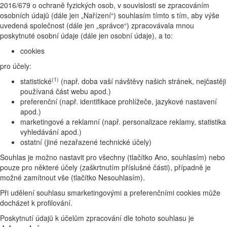
2016/679 o ochraně fyzických osob, v souvislosti se zpracováním
osobních údajů (dále jen „Nařízení“) souhlasím tímto s tím, aby výše
uvedená společnost (dále jen „správce“) zpracovávala mnou
poskytnuté osobní údaje (dále jen osobní údaje), a to:
cookies
pro účely:
(1)
statistické
(např. doba vaší návštěvy našich stránek, nejčastěji
používaná část webu apod.)
preferenční (např. identifikace prohlížeče, jazykové nastavení
apod.)
marketingové a reklamní (např. personalizace reklamy, statistika
vyhledávání apod.)
ostatní (jiné nezařazené technické účely)
Souhlas je možno nastavit pro všechny (tlačítko Ano, souhlasím) nebo
pouze pro některé účely (zaškrtnutím příslušné části), případně je
možné zamítnout vše (tlačítko Nesouhlasím).
Při udělení souhlasu smarketingovými a preferenčními cookies může
docházet k profilování.
Poskytnutí údajů k účelům zpracování dle tohoto souhlasu je