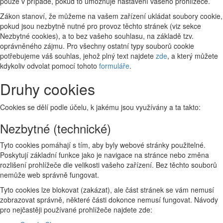
pouze v případě, pokud to umožňuje nastavení vašeho prohlížeče.
Zákon stanoví, že můžeme na vašem zařízení ukládat soubory cookie,
pokud jsou nezbytně nutné pro provoz těchto stránek (viz sekce
Nezbytné cookies), a to bez vašeho souhlasu, na základě tzv.
oprávněného zájmu. Pro všechny ostatní typy souborů cookie
potřebujeme váš souhlas, jehož plný text najdete
zde
, a který můžete
kdykoliv odvolat pomocí tohoto
formuláře
.
Druhy cookies
Cookies se dělí podle účelu, k jakému jsou využívány a ta takto:
Nezbytné (technické)
Tyto cookies pomáhají s tím, aby byly webové stránky použitelné.
Poskytují základní funkce jako je navigace na stránce nebo změna
rozlišení prohlížeče dle velikosti vašeho zařízení. Bez těchto souborů
nemůže web správně fungovat.
Tyto cookies lze blokovat (zakázat), ale část stránek se vám nemusí
zobrazovat správně, některé části dokonce nemusí fungovat. Návody
pro nejčastěji používané prohlížeče najdete zde: