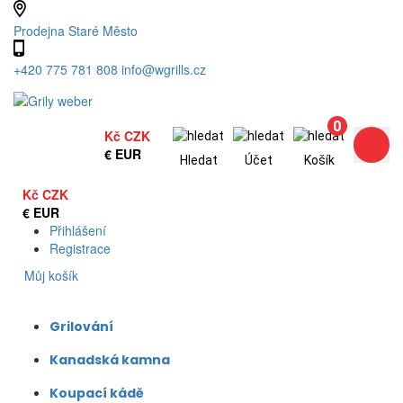
Prodejna Staré Město
+420 775 781 808
info@wgrills.cz
0
Kč
CZK
€
EUR
Hledat
Účet
Košík
Kč
CZK
€
EUR
Přihlášení
Registrace
0
Můj košík
Grilování
Kanadská kamna
Koupací kádě