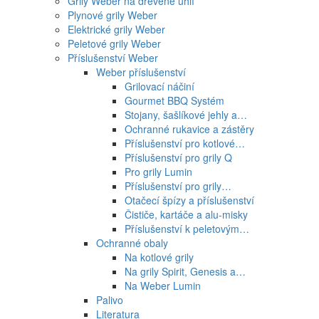
Grily Weber na dřevěné uhlí
Plynové grily Weber
Elektrické grily Weber
Peletové grily Weber
Příslušenství Weber
Weber příslušenství
Grilovací náčiní
Gourmet BBQ Systém
Stojany, šašlíkové jehly a…
Ochranné rukavice a zástěry
Příslušenství pro kotlové…
Příslušenství pro grily Q
Pro grily Lumin
Příslušenství pro grily…
Otačecí špízy a příslušenství
Čističe, kartáče a alu-misky
Příslušenství k peletovým…
Ochranné obaly
Na kotlové grily
Na grily Spirit, Genesis a…
Na Weber Lumin
Palivo
Literatura