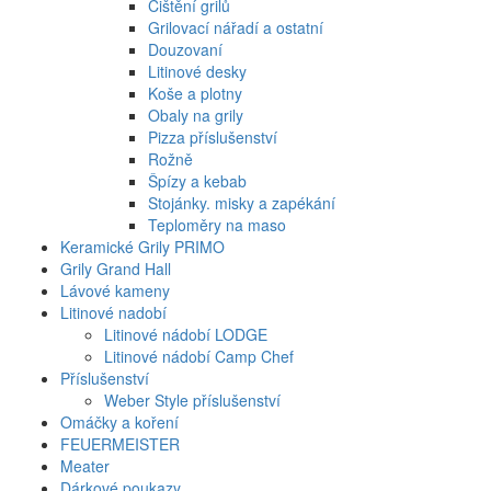
Čištění grilů
Grilovací nářadí a ostatní
Douzovaní
Litinové desky
Koše a plotny
Obaly na grily
Pizza příslušenství
Rožně
Špízy a kebab
Stojánky. misky a zapékání
Teploměry na maso
Keramické Grily PRIMO
Grily Grand Hall
Lávové kameny
Litinové nadobí
Litinové nádobí LODGE
Litinové nádobí Camp Chef
Příslušenství
Weber Style příslušenství
Omáčky a koření
FEUERMEISTER
Meater
Dárkové poukazy