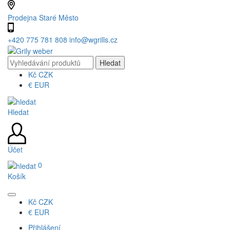
Prodejna Staré Město
+420 775 781 808
info@wgrills.cz
Kč
CZK
€
EUR
Hledat
Účet
0
Košík
Kč
CZK
€
EUR
Přihlášení