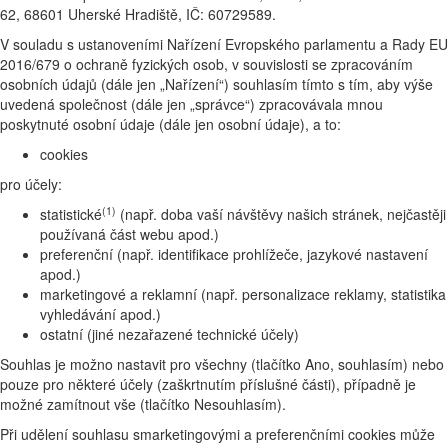
62, 68601 Uherské Hradiště, IČ: 60729589.
V souladu s ustanoveními Nařízení Evropského parlamentu a Rady EU
2016/679 o ochraně fyzických osob, v souvislosti se zpracováním
osobních údajů (dále jen „Nařízení“) souhlasím tímto s tím, aby výše
uvedená společnost (dále jen „správce“) zpracovávala mnou
poskytnuté osobní údaje (dále jen osobní údaje), a to:
cookies
pro účely:
(1)
statistické
(např. doba vaší návštěvy našich stránek, nejčastěji
používaná část webu apod.)
preferenční (např. identifikace prohlížeče, jazykové nastavení
apod.)
marketingové a reklamní (např. personalizace reklamy, statistika
vyhledávání apod.)
ostatní (jiné nezařazené technické účely)
Souhlas je možno nastavit pro všechny (tlačítko Ano, souhlasím) nebo
pouze pro některé účely (zaškrtnutím příslušné části), případně je
možné zamítnout vše (tlačítko Nesouhlasím).
Při udělení souhlasu smarketingovými a preferenčními cookies může