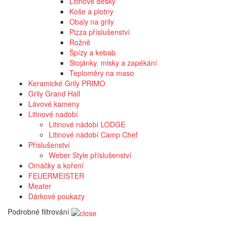
Litinové desky
Koše a plotny
Obaly na grily
Pizza příslušenství
Rožně
Špízy a kebab
Stojánky. misky a zapékání
Teploměry na maso
Keramické Grily PRIMO
Grily Grand Hall
Lávové kameny
Litinové nadobí
Litinové nádobí LODGE
Litinové nádobí Camp Chef
Příslušenství
Weber Style příslušenství
Omáčky a koření
FEUERMEISTER
Meater
Dárkové poukazy
Podrobné filtrování