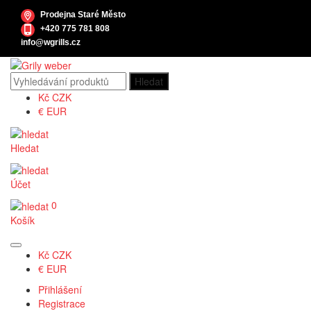
Prodejna Staré Město
+420 775 781 808
info@wgrills.cz
Kč
CZK
€
EUR
Hledat
Účet
0
Košík
Kč
CZK
€
EUR
Přihlášení
Registrace