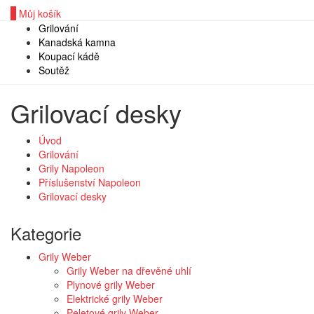
0
Můj košík
Grilování
Kanadská kamna
Koupací kádě
Soutěž
Grilovací desky
Úvod
Grilování
Grily Napoleon
Příslušenství Napoleon
Grilovací desky
Kategorie
Grily Weber
Grily Weber na dřevěné uhlí
Plynové grily Weber
Elektrické grily Weber
Peletové grily Weber