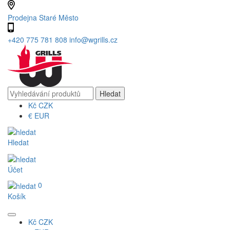
Prodejna Staré Město
+420 775 781 808
info@wgrills.cz
Kč
CZK
€
EUR
Hledat
Účet
0
Košík
Kč
CZK