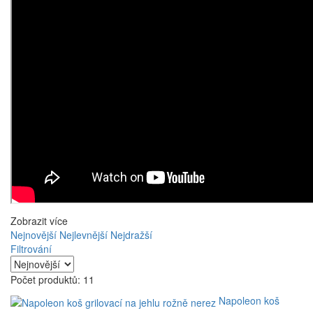
Zobrazit více
Nejnovější
Nejlevnější
Nejdražší
Filtrování
Počet produktů: 11
Napoleon koš