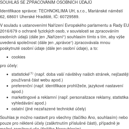
SOUHLAS SE ZPRACOVÁNÍM OSOBNÍCH ÚDAJŮ
Identifikace správce: TECHNOKLIMA UH, s.r.o., Mariánské náměstí
62, 68601 Uherské Hradiště, IČ: 60729589.
V souladu s ustanoveními Nařízení Evropského parlamentu a Rady EU
2016/679 o ochraně fyzických osob, v souvislosti se zpracováním
osobních údajů (dále jen „Nařízení“) souhlasím tímto s tím, aby výše
uvedená společnost (dále jen „správce“) zpracovávala mnou
poskytnuté osobní údaje (dále jen osobní údaje), a to:
cookies
pro účely:
(1)
statistické
(např. doba vaší návštěvy našich stránek, nejčastěji
používaná část webu apod.)
preferenční (např. identifikace prohlížeče, jazykové nastavení
apod.)
marketingové a reklamní (např. personalizace reklamy, statistika
vyhledávání apod.)
ostatní (jiné nezařazené technické účely)
Souhlas je možno nastavit pro všechny (tlačítko Ano, souhlasím) nebo
pouze pro některé účely (zaškrtnutím příslušné části), případně je
možné zamítnout vše (tlačítko Nesouhlasím).