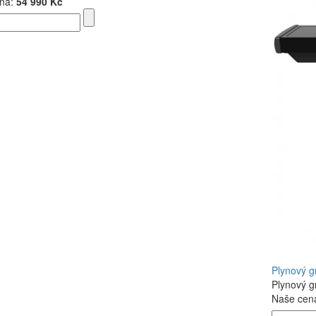
na:
54 990 Kč
Plynový g
Plynový g
Naše cen