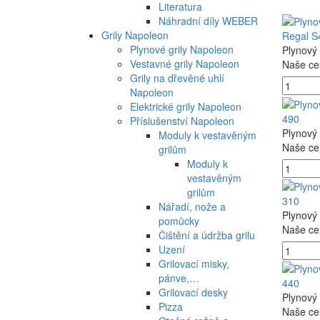
Literatura
Náhradní díly WEBER
Grily Napoleon
Regal 
Plynové grily Napoleon
Plynový 
Vestavné grily Napoleon
Naše ce
Grily na dřevěné uhlí
Napoleon
Elektrické grily Napoleon
490
Příslušenství Napoleon
Plynový 
Moduly k vestavěným
Naše ce
grilům
Moduly k
vestavěným
grilům
310
Nářadí, nože a
Plynový 
pomůcky
Naše ce
Čištění a údržba grilu
Uzení
Grilovací misky,
pánve,…
440
Grilovací desky
Plynový 
Pizza
Naše ce