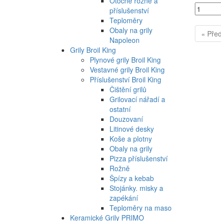
Otočné rožně a
příslušenství
Teploměry
Obaly na grily
« Pře
Napoleon
Grily Broil King
Plynové grily Broil King
Vestavné grily Broil King
Příslušenství Broil King
Čištění grilů
Grilovací nářadí a
ostatní
Douzovaní
Litinové desky
Koše a plotny
Obaly na grily
Pizza příslušenství
Rožně
Špízy a kebab
Stojánky. misky a
zapékání
Teploměry na maso
Keramické Grily PRIMO