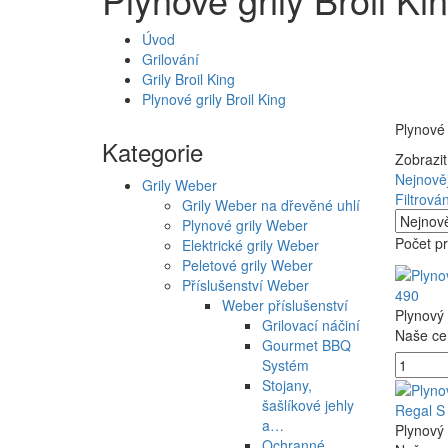
Úvod
Grilování
Grily Broil King
Plynové grily Broil King
Plynové 
Kategorie
Zobrazit
Nejnověj
Grily Weber
Filtrován
Grily Weber na dřevěné uhlí
Plynové grily Weber
Počet pr
Elektrické grily Weber
Peletové grily Weber
Příslušenství Weber
490
Weber příslušenství
Plynový 
Grilovací náčiní
Naše ce
Gourmet BBQ
Systém
Stojany,
šašlíkové jehly
Regal S
a…
Plynový 
Ochranné