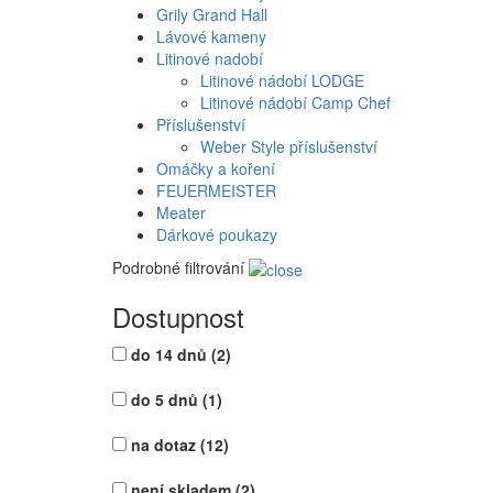
Grily Grand Hall
Lávové kameny
Litinové nadobí
Litinové nádobí LODGE
Litinové nádobí Camp Chef
Příslušenství
Weber Style příslušenství
Omáčky a koření
FEUERMEISTER
Meater
Dárkové poukazy
Podrobné filtrování
Dostupnost
do 14 dnů
(2)
do 5 dnů
(1)
na dotaz
(12)
není skladem
(2)