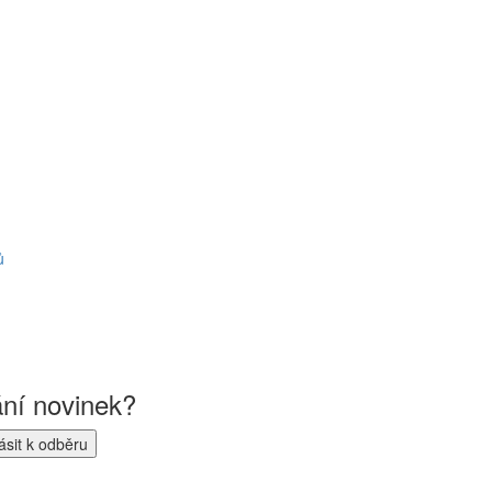
ů
ání novinek?