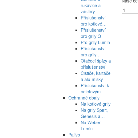
Naše ce
rukavice a
zástěry
Příslušenství
pro kotlové…
Příslušenství
pro grily Q
Pro grily Lumin
Příslušenství
pro grily…
Otačecí špízy a
příslušenství
Čističe, kartáče
a alu-misky
Příslušenství k
peletovým…
Ochranné obaly
Na kotlové grily
Na grily Spirit,
Genesis a…
Na Weber
Lumin
Palivo