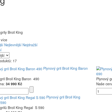
grily Broil King
 více
ší
Nejlevnější
Nejdražší
í
oduktů: 17
Plynový gril Broil King Baron
690
gril Broil King Baron 490
Plynový gr
na:
34 990 Kč
Naše cen
Plynový gril Broil King
 590
grilů Broil King Regal S 590