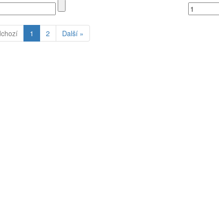
dchozí
1
2
Další »