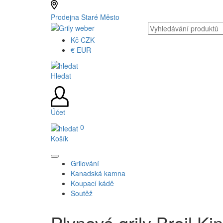
Prodejna Staré Město
Kč
CZK
€
EUR
Hledat
Účet
0
Košík
Grilování
Kanadská kamna
Koupací kádě
Soutěž
Plynové grily Broil Ki