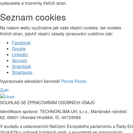
vydavatele a inzerenty třetích stran.
Seznam cookies
Na našem webu využíváme jak naše vlastní cookies, tak cookies
třetích stran, jejichž vlastní zásady zpracování uvádíme zde:
Facebook
Google
LinkedIn
Seznam
Smartlook
Smartsupp
Vypracovala advokátní kancelář
Petráš Rezek
Zpět
SOUHLAS SE ZPRACOVÁNÍM OSOBNÍCH ÚDAJŮ
Identifikace správce: TECHNOKLIMA UH, s.r.o., Mariánské náměstí
62, 68601 Uherské Hradiště, IČ: 60729589.
V souladu s ustanoveními Nařízení Evropského parlamentu a Rady EU
2016/679 o ochraně fyzických osob, v souvislosti se zpracováním