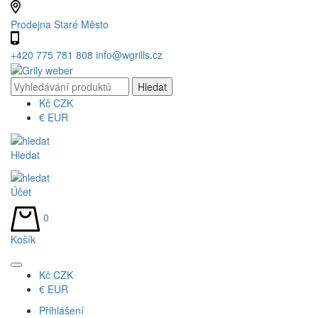
Prodejna Staré Město
+420 775 781 808
info@wgrills.cz
Kč
CZK
€
EUR
Hledat
Účet
0
Košík
Kč
CZK
€
EUR
Přihlášení